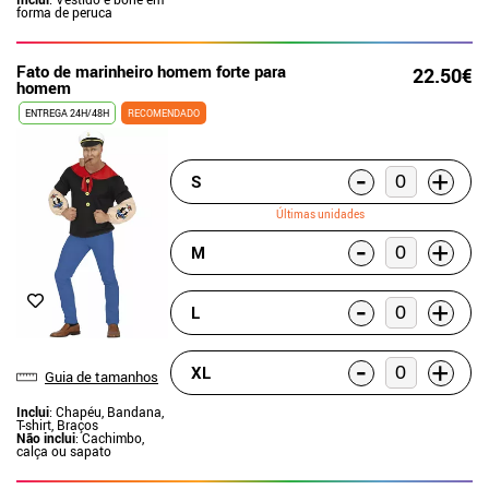
forma de peruca
Fato de marinheiro homem forte para
22.50€
homem
ENTREGA 24H/48H
RECOMENDADO
-
+
S
Últimas unidades
-
+
M
-
+
L
-
+
XL
Guia de tamanhos
Inclui
: Chapéu, Bandana,
T-shirt, Braços
Não inclui
: Cachimbo,
calça ou sapato