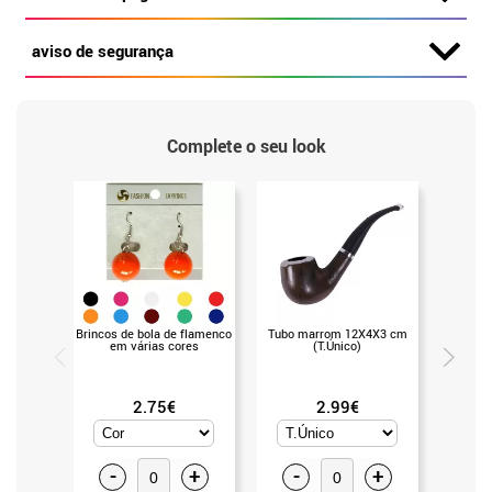
aviso de segurança
Complete o seu look
Brincos de bola de flamenco
Tubo marrom 12X4X3 cm
Tubo de
em várias cores
(T.Único)
2.75€
2.99€
-
+
-
+
-