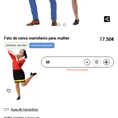
Fato de noiva marinheiro para mulher
17.50€
ENTREGA 24H/48H
ÚLTIMAS UNIDADES
-
+
M
Últimas unidades
Guia de tamanhos
Inclui
: Vestido e boné em