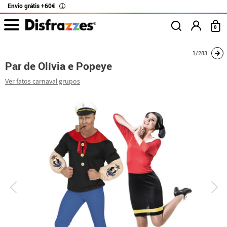
Envio grátis +60€
i
0
início
Fatos
Disfarces para casais
Par de Olívia e Popeye
1/283
Par de Olívia e Popeye
Ver fatos carnaval grupos