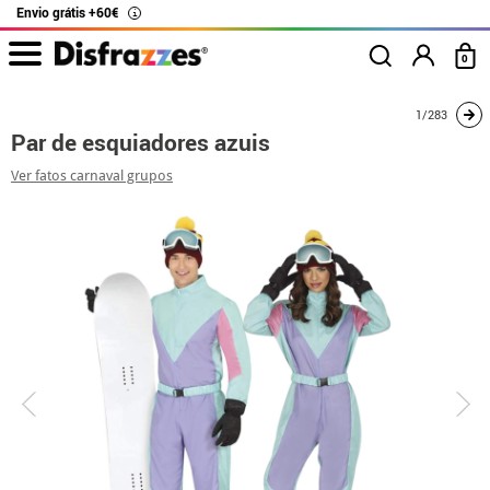
Envio grátis +60€
i
0
início
Fatos
Disfarces para casais
Par de esquiadores azuis
1/283
Par de esquiadores azuis
Ver fatos carnaval grupos