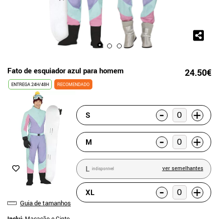
Fato de esquiador azul para homem
24.50€
ENTREGA 24H/48H
RECOMENDADO
-
+
S
-
+
M
L
ver semelhantes
indisponível
-
+
XL
Guia de tamanhos
Inclui
: Macacão e Cinto