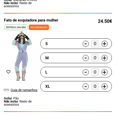
Não inclui
: Resto de
acessórios
Fato de esquiadora para mulher
24.50€
ENTREGA 24H/48H
RECOMENDADO
-
+
S
-
+
M
-
+
L
-
+
XL
Guia de tamanhos
Inclui
: Pão
Não inclui
: Resto de
acessórios