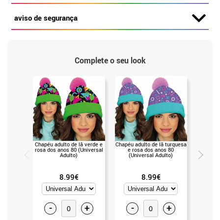
aviso de segurança
Complete o seu look
Chapéu adulto de lã verde e
Chapéu adulto de lã turquesa
Chapéu a
rosa dos anos 80 (Universal
e rosa dos anos 80
e r
Adulto)
(Universal Adulto)
(Un
8.99€
8.99€
-
+
-
+
-