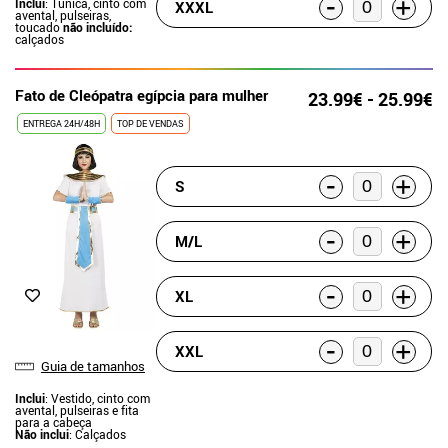
-
+
Inclui
: Túnica, cinto com
XXXL
avental, pulseiras,
toucado
não incluído:
calçados
Fato de Cleópatra egípcia para mulher
23.99€ - 25.99€
ENTREGA 24H/48H
TOP DE VENDAS
-
+
S
-
+
M/L
-
+
XL
-
+
XXL
Guia de tamanhos
Inclui
: Vestido, cinto com
avental, pulseiras e fita
para a cabeça
Não inclui
: Calçados