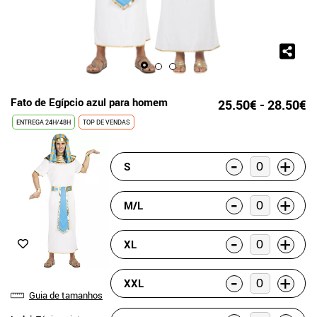
Fato de Egípcio azul para homem
25.50€ - 28.50€
ENTREGA 24H/48H
TOP DE VENDAS
-
+
S
-
+
M/L
-
+
XL
-
+
XXL
Guia de tamanhos