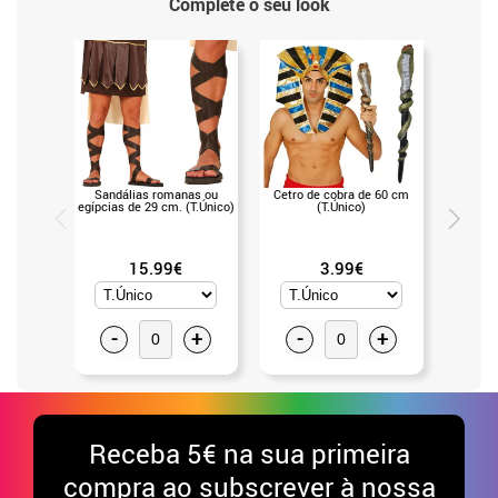
Complete o seu look
Sandálias romanas ou
Cetro de cobra de 60 cm
Puls
egípcias de 29 cm. (T.Único)
(T.Único)
Cleópa
15.99€
3.99€
-
+
-
+
-
Receba
5€ na sua primeira
compra ao subscrever à nossa