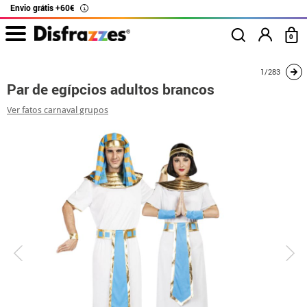
Envio grátis +60€
i
0
início
Fatos
Disfarces para casais
Par de egípcios adultos brancos
1/283
Par de egípcios adultos brancos
Ver fatos carnaval grupos