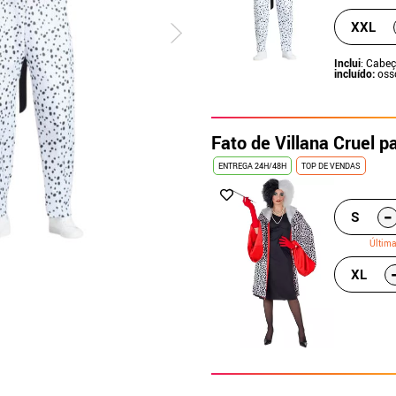
XXL
Inclui
: Cabe
incluído:
oss
Fato de Villana Cruel p
ENTREGA 24H/48H
TOP DE VENDAS
-
S
Últim
XL