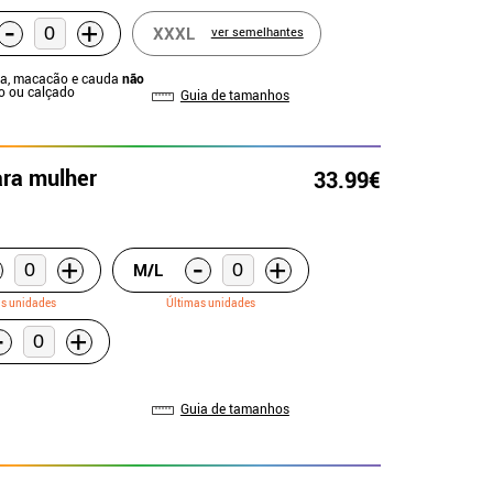
-
+
XXXL
ver semelhantes
ça, macacão e cauda
não
o ou calçado
Guia de tamanhos
ara mulher
33.99€
-
+
+
M/L
as unidades
Últimas unidades
-
+
Guia de tamanhos