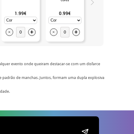
1.99€
0.99€
3.50€
-
+
-
+
-
+
lquer evento onde queiram destacar-se com um disfarce
 e padrão de manchas. Juntos, formam uma dupla explosiva
idade.