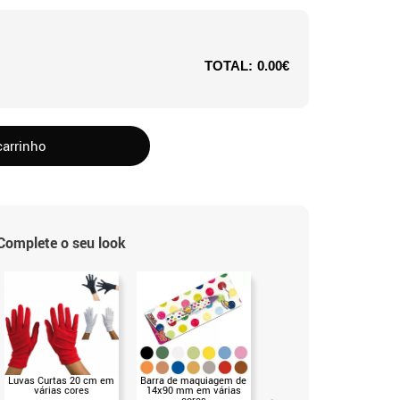
TOTAL:
0.00€
carrinho
Complete o seu look
Luvas Curtas 20 cm em
Barra de maquiagem de
Caixa de maquiagem
várias cores
14x90 mm em várias
profissional cremosa de
cores
12 gr em várias cores.