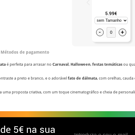
5.99€
-
+
Métodos de pagamento
mata
é perfeita para arrasar no
Carnaval
,
Halloween
,
festas temáticas
ou qua
ontraste a preto e branco, e o adorável
fato de dálmata
, com orelhas, cauda
a uma proposta criativa, com um toque cinematográfico e cheia de personal
 de
5€ na sua