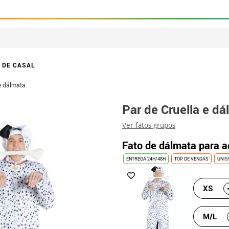
 DE CASAL
 e dálmata
Par de Cruella e dá
Ver fatos grupos
Fato de dálmata para a
ENTREGA 24H/48H
TOP DE VENDAS
UNIS
XS
M/L