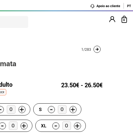
Apoio ao cliente
PT
0
1/283
lmata
dulto
23.50€ - 26.50€
SEX
-
-
+
+
S
-
-
+
+
XL