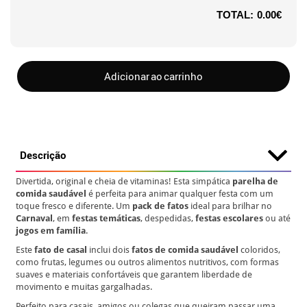
TOTAL:
0.00€
Adicionar ao carrinho
Descrição
Divertida, original e cheia de vitaminas! Esta simpática
parelha de
comida saudável
é perfeita para animar qualquer festa com um
toque fresco e diferente. Um
pack de fatos
ideal para brilhar no
Carnaval
, em
festas temáticas
, despedidas,
festas escolares
ou até
jogos em família
.
Este
fato de casal
inclui dois
fatos de comida saudável
coloridos,
como frutas, legumes ou outros alimentos nutritivos, com formas
suaves e materiais confortáveis que garantem liberdade de
movimento e muitas gargalhadas.
Perfeito para casais, amigos ou colegas que queiram passar uma