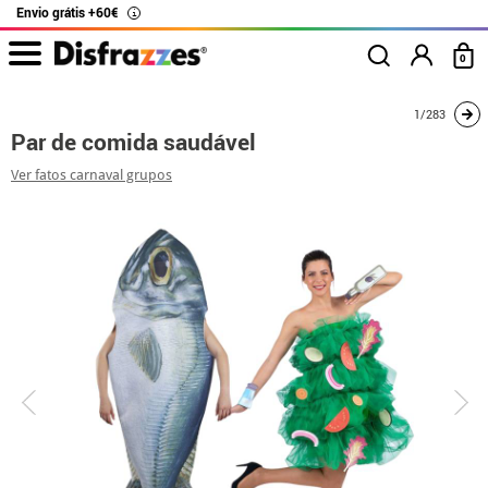
Envio grátis +60€
i
0
início
Fatos
Disfarces para casais
Par de comida saudável
1/283
Par de comida saudável
Ver fatos carnaval grupos