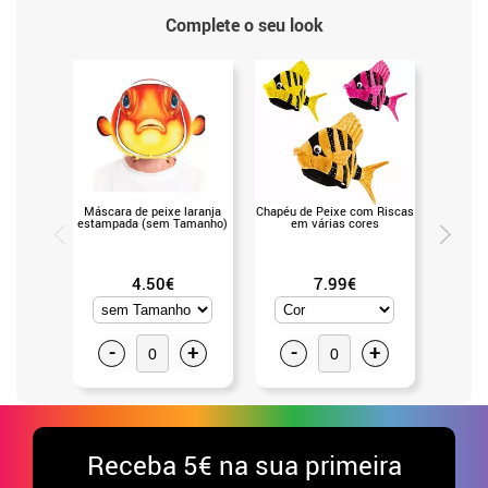
Complete o seu look
Máscara de peixe laranja
Chapéu de Peixe com Riscas
Monter
estampada (sem Tamanho)
em várias cores
negr
4.50€
7.99€
-
+
-
+
-
Receba
5€ na sua primeira