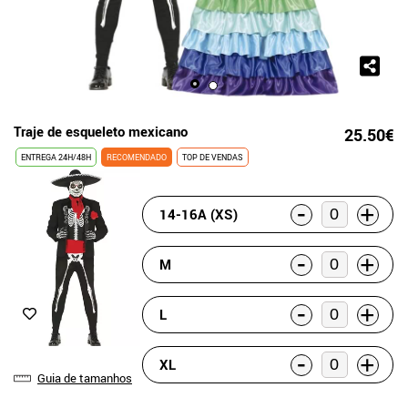
Traje de esqueleto mexicano
25.50€
ENTREGA 24H/48H
RECOMENDADO
TOP DE VENDAS
-
+
14-16A (XS)
-
+
M
-
+
L
-
+
XL
Guia de tamanhos