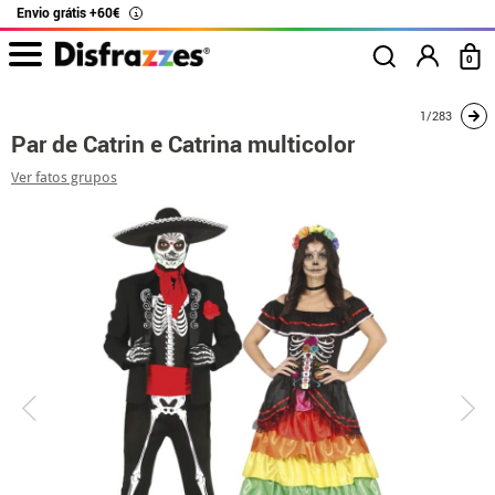
Envio grátis +60€
i
0
início
Fatos
Disfarces para casais
Par de Catrin e Catrina multicolor
1/283
Par de Catrin e Catrina multicolor
Ver fatos grupos