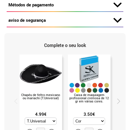
Métodos de pagamento
aviso de segurança
Complete o seu look
Chapéu de feltro mexicano
Caixa de maquiagem
Par de l
ou mariachi (T.Universal)
profissional cremosa de 12
o Hallo
gr em várias cores.
4.99€
3.50€