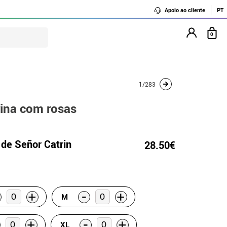
Apoio ao cliente
PT
0
1/283
rina com rosas
 de Señor Catrin
28.50€
-
+
+
M
-
+
+
XL