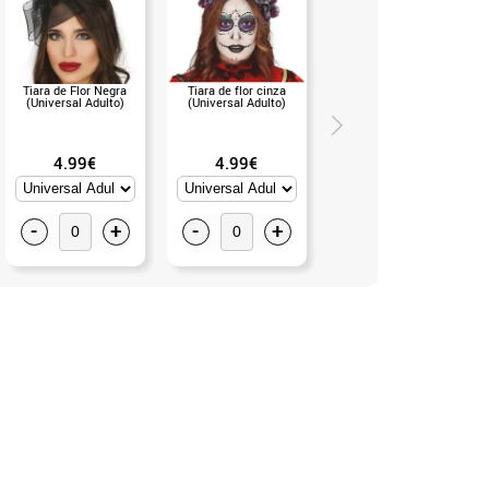
Tiara de Flor Negra
Tiara de flor cinza
Fita de cabelo em flor
(Universal Adulto)
(Universal Adulto)
preta com véu (Universal
Adulto)
4.99€
4.99€
6.50€
-
+
-
+
-
+