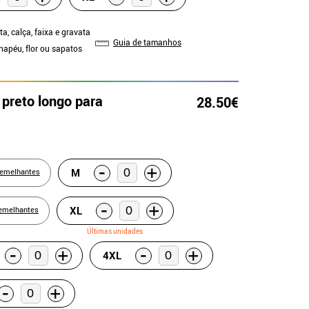
ta, calça, faixa e gravata
Guia de tamanhos
hapéu, flor ou sapatos
 preto longo para
28.50€
-
+
M
semelhantes
-
+
XL
emelhantes
Últimas unidades
-
-
+
+
4XL
-
+