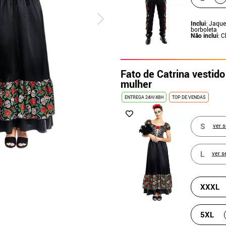
Inclui
: Jaque
borboleta
Não inclui
: C
Fato de Catrina vestido
mulher
ENTREGA 24H/48H
TOP DE VENDAS
S
ver 
L
ver s
XXXL
5XL