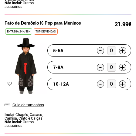
Não inclui
: Outros
acessórios
Fato de Demônio K-Pop para Meninos
21.99€
ENTREGA 24H/48H
TOP DE VENDAS
-
+
5-6A
-
+
7-9A
-
+
10-12A
Guia de tamanhos
Inclui
: Chapéu, Casaco,
Camisa, Cinto e Calças
Não inclui
: Outros
acessórios