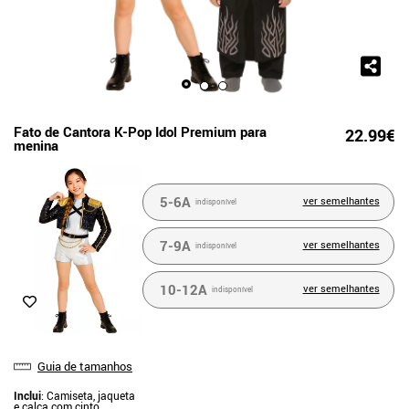
Fato de Cantora K-Pop Idol Premium para
22.99€
menina
5-6A
ver semelhantes
indisponível
7-9A
ver semelhantes
indisponível
10-12A
ver semelhantes
indisponível
Guia de tamanhos
Inclui
: Camiseta, jaqueta
e calça com cinto.