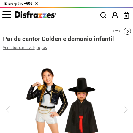
Envio grátis +60€
i
0
início
Fatos
Disfarces para casais
Cantores K-Pop
Par de cantor Golde
1/283
Par de cantor Golden e demónio infantil
Ver fatos carnaval grupos