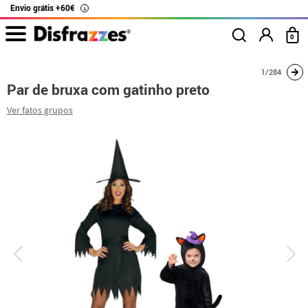
Envio grátis +60€
i
0
início
Fatos
Disfarces para casais
Par de bruxa com gatinho preto
1/284
Par de bruxa com gatinho preto
Ver fatos grupos