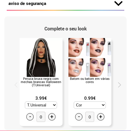
aviso de segurança
Complete o seu look
Peruca bruxa negra com
Batom ou batom em várias
Unhas po
mechas brancas Halloween
cores
longas
(T.Universal)
3.99€
0.99€
-
+
-
+
-