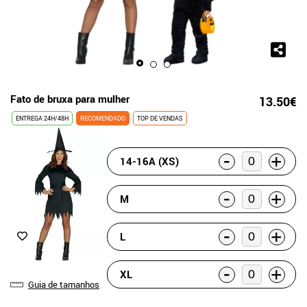
Fato de bruxa para mulher
13.50€
ENTREGA 24H/48H
RECOMENDADO
TOP DE VENDAS
-
+
14-16A (XS)
-
+
M
-
+
L
-
+
XL
Guia de tamanhos