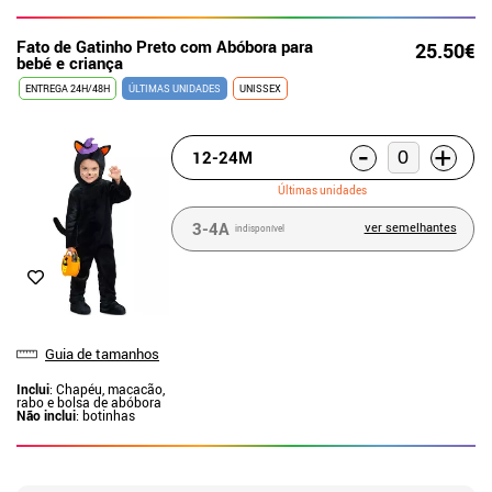
Fato de Gatinho Preto com Abóbora para
25.50€
bebé e criança
ENTREGA 24H/48H
ÚLTIMAS UNIDADES
UNISSEX
-
+
12-24M
Últimas unidades
3-4A
ver semelhantes
indisponível
Guia de tamanhos
Inclui
: Chapéu, macacão,
rabo e bolsa de abóbora
Não inclui
: botinhas