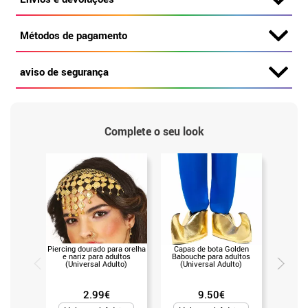
Métodos de pagamento
aviso de segurança
Complete o seu look
Piercing dourado para orelha
Capas de bota Golden
Kit Rap
e nariz para adultos
Babouche para adultos
Óculos
(Universal Adulto)
(Universal Adulto)
Pulseira
2.99€
9.50€