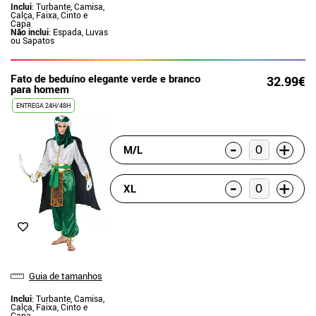
Inclui
: Turbante, Camisa,
Calça, Faixa, Cinto e
Capa
Não inclui
: Espada, Luvas
ou Sapatos
Fato de beduíno elegante verde e branco
32.99€
para homem
ENTREGA 24H/48H
-
+
M/L
-
+
XL
Guia de tamanhos
Inclui
: Turbante, Camisa,
Calça, Faixa, Cinto e
Capa