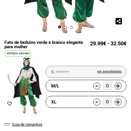
Fato de beduíno verde e branco elegante
29.99€ - 32.50€
para mulher
ENTREGA 24H/48H
S
ver semelhantes
indisponível
-
+
M/L
-
+
XL
Guia de tamanhos