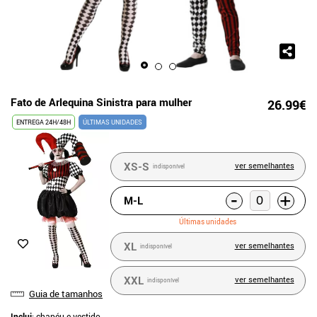
Fato de Arlequina Sinistra para mulher
26.99€
ENTREGA 24H/48H
ÚLTIMAS UNIDADES
XS-S
ver semelhantes
indisponível
-
+
M-L
Últimas unidades
XL
ver semelhantes
indisponível
XXL
ver semelhantes
indisponível
Guia de tamanhos
Inclui
: chapéu e vestido