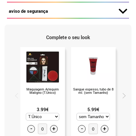
aviso de segurança
Complete o seu look
Maquiagem Arlequim
Sangue espesso, tubo de 8
Faixa d
Maligno (T.Único)
ml. (sem Tamanho)
conflitan
3.99€
5.99€
-
+
-
+
-