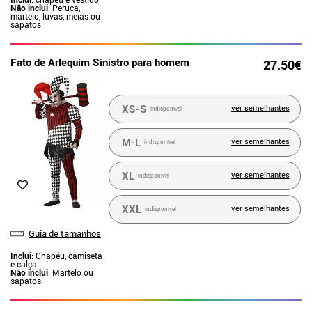
Não inclui
: Peruca,
martelo, luvas, meias ou
sapatos
Fato de Arlequim Sinistro para homem
27.50€
XS-S
ver semelhantes
indisponível
M-L
ver semelhantes
indisponível
XL
ver semelhantes
indisponível
XXL
ver semelhantes
indisponível
Guia de tamanhos
Inclui
: Chapéu, camiseta
e calça
Não inclui
: Martelo ou
sapatos