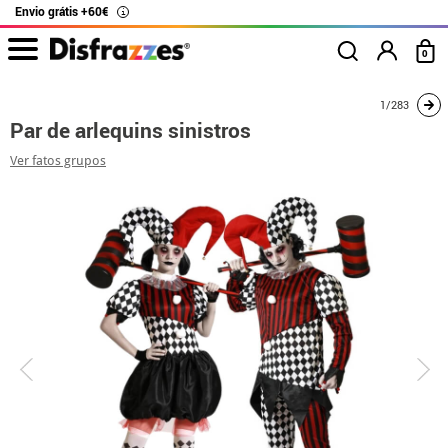
Envio grátis +60€
i
0
início
Fatos
Disfarces para casais
Par de arlequins sinistros
1/283
Par de arlequins sinistros
Ver fatos grupos