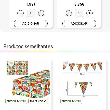
1.99€
3.75€
-
+
-
+
ADICIONAR
ADICIONAR
Produtos semelhantes
ENTREGA 24H/48H
TOP DE VENDAS
ENTREGA 24H/48H