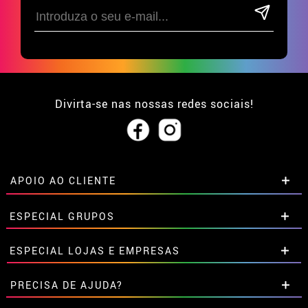
Divirta-se nas nossas redes sociais!
APOIO AO CLIENTE
• Sobre nós
ESPECIAL GRUPOS
• Condições de venda
• Aviso legal
e
Privacidade
Descontos especiais para grupos.
ESPECIAL LOJAS E EMPRESAS
• Atendimento ao cliente
Entre em contato connosco aqui
• Utilização de cookies
Descontos especiais para grupos.
PRECISA DE AJUDA?
•
Configuração de cookies
Entre em contato connosco aqui