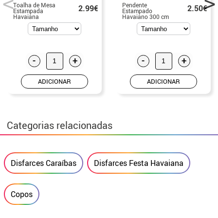
Toalha de Mesa
Pendente
2.99€
2.50€
Estampada
Estampado
Havaiana
Havaiano 300 cm
137X274 cm
Papel 19X27 cm
-
+
-
+
ADICIONAR
ADICIONAR
Categorias relacionadas
Disfarces Caraíbas
Disfarces Festa Havaiana
Copos