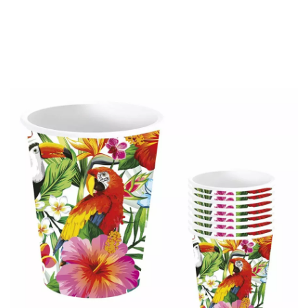
início
Decoração e Festas
Louça
Copos
Pack de 6 Taças Havaianas d