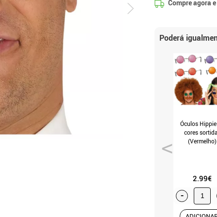
Compre agora 
Poderá igualmen
Óculos Hippie
cores sortid
(Vermelho)
2.99€
-
ADICIONA