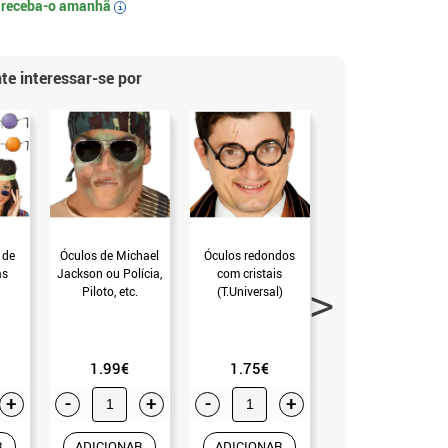
e
receba-o amanhã
i
te interessar-se por
 de
Óculos de Michael
Óculos redondos
Canecas de cerveja
as
Jackson ou Polícia,
com cristais
(T.Universal)
Piloto, etc.
(T.Universal)
(T.Universal)
1.99€
1.75€
2.99€
+
-
+
-
+
-
+
R
ADICIONAR
ADICIONAR
ADICIONAR