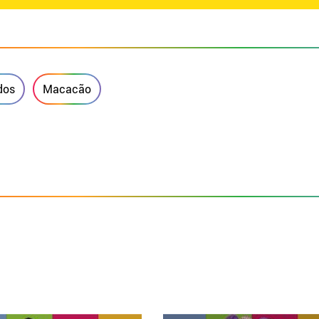
dos
Macacão