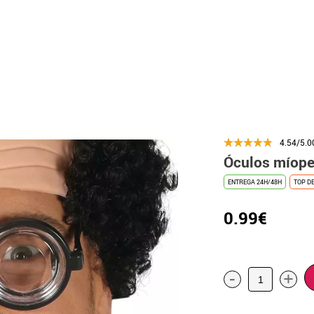
4.54/5.0
Óculos míop
ENTREGA 24H/48H
TOP D
0.99€
-
+