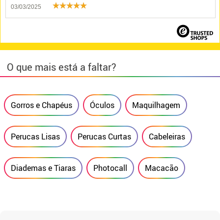
03/03/2025
O que mais está a faltar?
Gorros e Chapéus
Óculos
Maquilhagem
Perucas Lisas
Perucas Curtas
Cabeleiras
Diademas e Tiaras
Photocall
Macacão