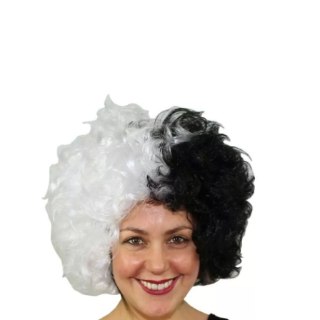
início
Acessórios
Perucas
Perucas com Caracóis
Meia e meia peruca