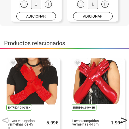
-
+
-
+
ADICIONAR
ADICIONAR
Productos relacionados
ENTREGA 24H/48H
ENTREGA 24H/48H
Luvas enrugadas
Luvas compridas
5.99€
1.99€
vermelhas de 45
vermelhas 44 cm
cm.