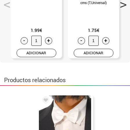
cms (T.Universal)
1.99€
1.75€
-
+
-
+
ADICIONAR
ADICIONAR
Productos relacionados