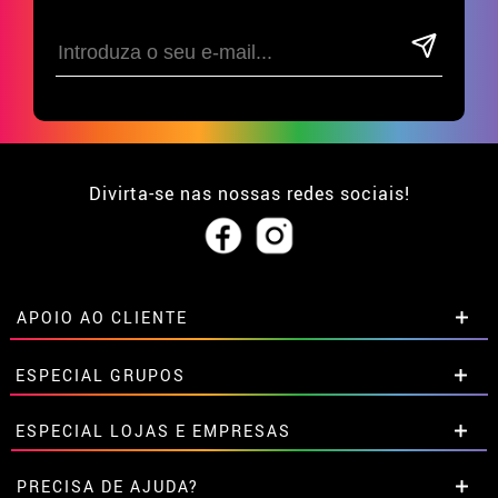
Divirta-se nas nossas redes sociais!
APOIO AO CLIENTE
• Sobre nós
ESPECIAL GRUPOS
• Condições de venda
• Aviso legal
e
Privacidade
Descontos especiais para grupos.
ESPECIAL LOJAS E EMPRESAS
• Atendimento ao cliente
Entre em contato connosco aqui
• Utilização de cookies
Descontos especiais para grupos.
PRECISA DE AJUDA?