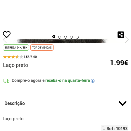
início
Gravatas e Laços
Laços
Laço preto
ENTREGA 24H/48H
TOP DE VENDAS
4.53/5.00
1.99€
Laço preto
Compre-o agora e
receba-o na
quarta-feira
i
Descrição
Laço preto
Ref: 10193