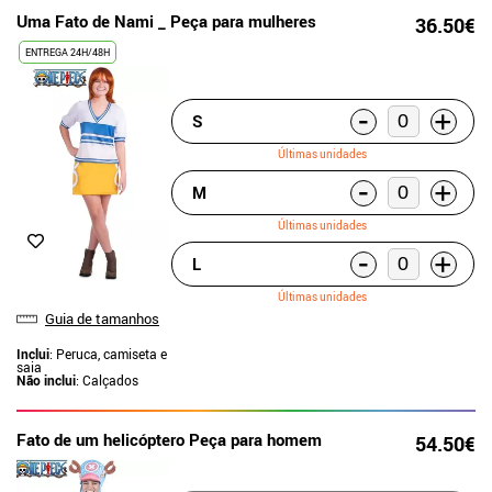
Uma Fato de Nami _ Peça para mulheres
36.50€
ENTREGA 24H/48H
-
+
S
Últimas unidades
-
+
M
Últimas unidades
-
+
L
Últimas unidades
Guia de tamanhos
Inclui
: Peruca, camiseta e
saia
Não inclui
: Calçados
Fato de um helicóptero Peça para homem
54.50€