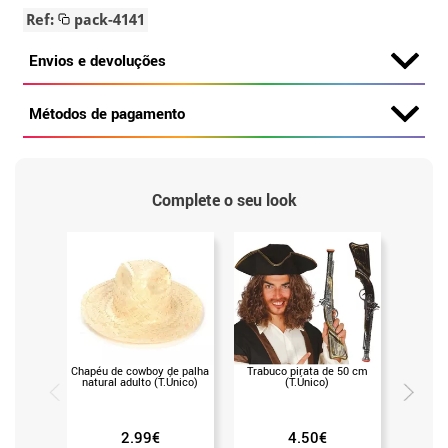
Ref:
pack-4141
Envios e devoluções
Métodos de pagamento
Complete o seu look
Chapéu de cowboy de palha
Trabuco pirata de 50 cm
Kit de p
natural adulto (T.Único)
(T.Único)
plás
variad
2.99€
4.50€