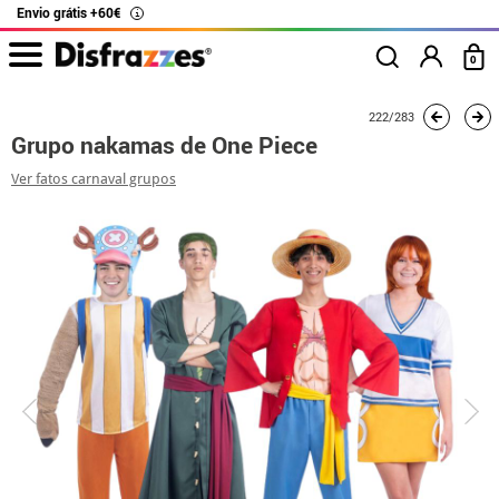
Envio grátis +60€
i
0
início
Fatos
Fatos de grupo
One Piece
Grupo nakamas de One Piece
222/283
Grupo nakamas de One Piece
Ver fatos carnaval grupos