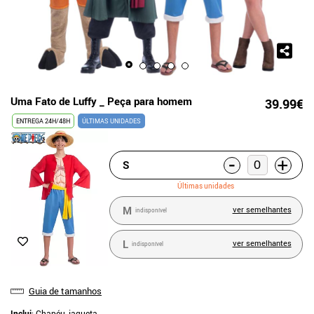
Uma Fato de Luffy _ Peça para homem
39.99€
ENTREGA 24H/48H
ÚLTIMAS UNIDADES
-
+
S
Últimas unidades
M
ver semelhantes
indisponível
L
ver semelhantes
indisponível
Guia de tamanhos
Inclui
: Chapéu, jaqueta,