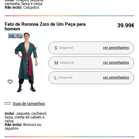
camiseta, faixa e calça
Não inclui
: Calçados
Fato de Roronoa Zoro de Um Peça para
39.99€
homem
S
ver semelhantes
indisponível
M
ver semelhantes
indisponível
L
ver semelhantes
indisponível
Guia de tamanhos
Inclui
: Jaqueta, cachecol,
faixa, creme de cabelo e
calça
Não inclui
: Brincos ou
sapatos