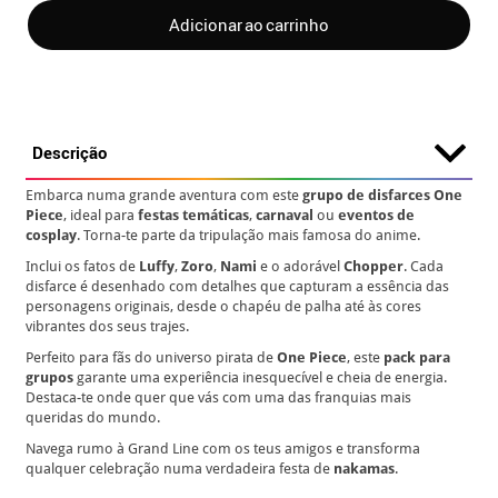
Adicionar ao carrinho
Descrição
Embarca numa grande aventura com este
grupo de disfarces One
Piece
, ideal para
festas temáticas
,
carnaval
ou
eventos de
cosplay
. Torna-te parte da tripulação mais famosa do anime.
Inclui os fatos de
Luffy
,
Zoro
,
Nami
e o adorável
Chopper
. Cada
disfarce é desenhado com detalhes que capturam a essência das
personagens originais, desde o chapéu de palha até às cores
vibrantes dos seus trajes.
Perfeito para fãs do universo pirata de
One Piece
, este
pack para
grupos
garante uma experiência inesquecível e cheia de energia.
Destaca-te onde quer que vás com uma das franquias mais
queridas do mundo.
Navega rumo à Grand Line com os teus amigos e transforma
qualquer celebração numa verdadeira festa de
nakamas
.