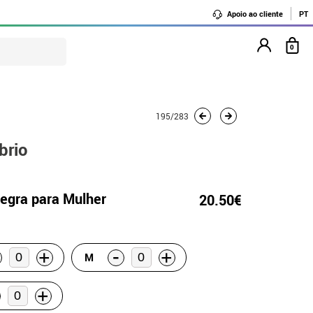
Apoio ao cliente
PT
0
195/283
brio
egra para Mulher
20.50€
-
+
+
M
+