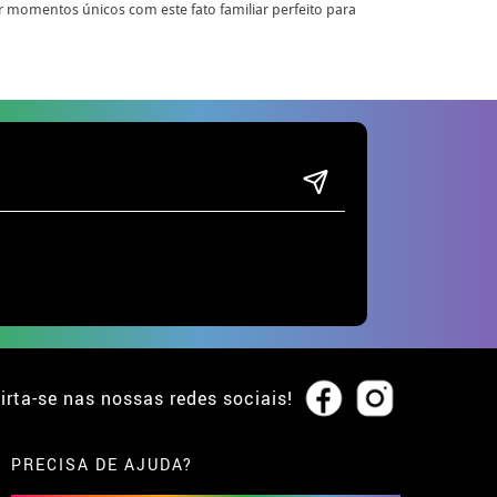
ar momentos únicos com este fato familiar perfeito para
irta-se nas nossas redes sociais!
PRECISA DE AJUDA?