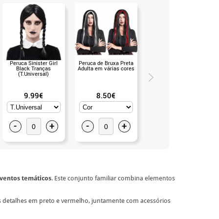
Peruca Sinister Girl
Peruca de Bruxa Preta
Anel dourado com gema
Black Tranças
Adulta em várias cores
vermelha (Universal
(T.Universal)
Adulto)
9.99€
8.50€
5.50€
-
+
-
+
-
+
ventos temáticos
. Este conjunto familiar combina elementos
eus detalhes em preto e vermelho, juntamente com acessórios