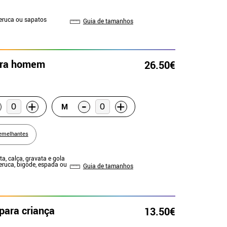
Peruca ou sapatos
Guia de tamanhos
ara homem
26.50€
-
+
+
M
emelhantes
ta, calça, gravata e gola
Peruca, bigode, espada ou
Guia de tamanhos
para criança
13.50€