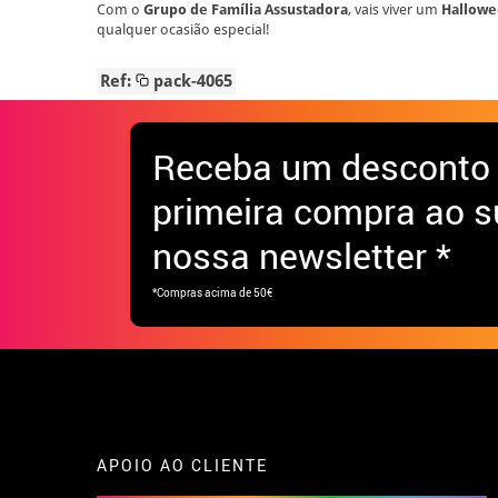
Com o
Grupo de Família Assustadora
, vais viver um
Hallow
qualquer ocasião especial!
Ref:
pack-4065
Receba
um desconto
primeira compra ao s
nossa newsletter *
*Compras acima de 50€
APOIO AO CLIENTE