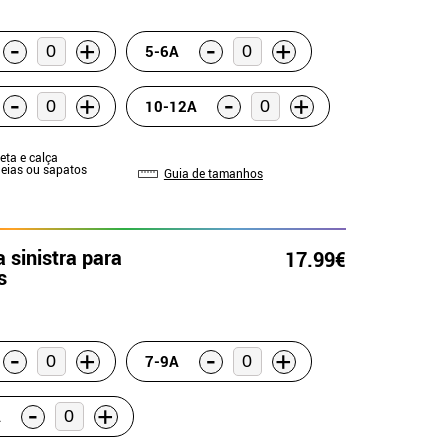
-
-
+
+
5-6A
-
-
+
+
10-12A
eta e calça
Meias ou sapatos
Guia de tamanhos
 sinistra para
17.99€
s
-
-
+
+
7-9A
-
+
A