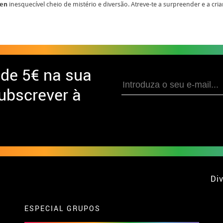
een
inesquecível cheio de mistério e diversão. Atreve-te a surpreender e a cri
 de
5€ na sua
ubscrever à
Div
ESPECIAL GRUPOS