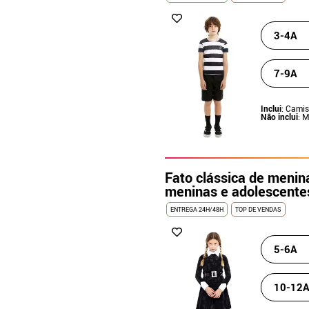
3-4A
7-9A
Inclui
: Camis
Não inclui
: 
Fato clássica de menina
meninas e adolescente
ENTREGA 24H/48H
TOP DE VENDAS
5-6A
10-12