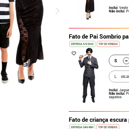
Inclui
: Vestir
Não inclui
: 
Fato de Pai Sombrio p
ENTREGA 5/6 DIAS
TOP DE VENDAS
-
S
L
ver s
Inclui
: Jaque
Não inclui
: 
sapatos
Fato de criança escura 
ENTREGA 24H/48H
TOP DE VENDAS