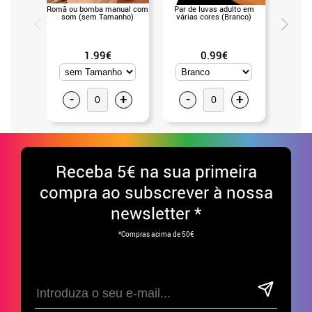
Romã ou bomba manual com
Par de luvas adulto em
Luvas
som (sem Tamanho)
várias cores (Branco)
1.99€
0.99€
-
+
-
+
-
Receba
5€ na sua primeira
compra ao subscrever à nossa
newsletter *
*Compras acima de 50€