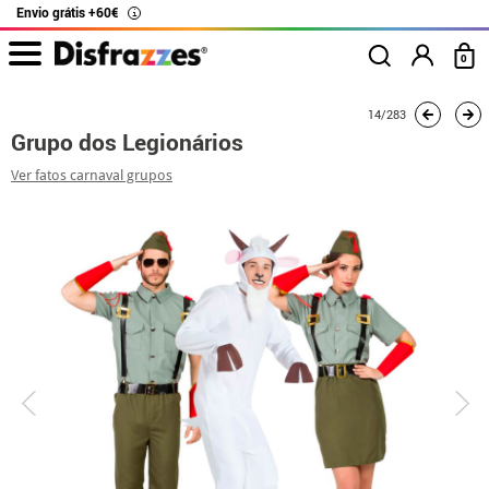
Envio grátis +60€
i
0
início
Fatos
Fatos de grupo
Grupo dos Legionários
14/283
Grupo dos Legionários
Ver fatos carnaval grupos