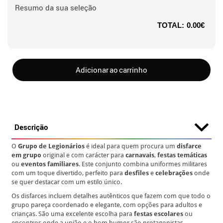
Resumo da sua seleção
TOTAL:
0.00€
Adicionar ao carrinho
Descrição
O
Grupo de Legionários
é ideal para quem procura um
disfarce
em grupo
original e com carácter para
carnavais
,
festas temáticas
ou
eventos familiares
. Este conjunto combina uniformes militares
com um toque divertido, perfeito para
desfiles
e
celebrações
onde
se quer destacar com um estilo único.
Os disfarces incluem detalhes autênticos que fazem com que todo o
grupo pareça coordenado e elegante, com opções para adultos e
crianças. São uma excelente escolha para
festas escolares
ou
encontros onde a união e o bom humor são protagonistas.