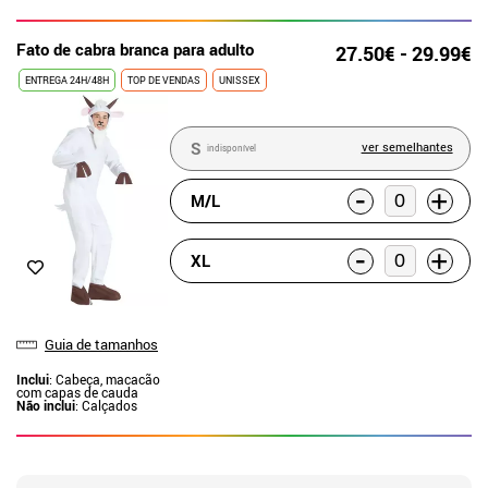
Fato de cabra branca para adulto
27.50€ - 29.99€
ENTREGA 24H/48H
TOP DE VENDAS
UNISSEX
S
ver semelhantes
indisponível
-
+
M/L
-
+
XL
Guia de tamanhos
Inclui
: Cabeça, macacão
com capas de cauda
Não inclui
: Calçados