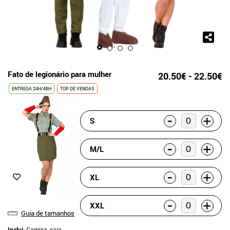
Fato de legionário para mulher
20.50€ - 22.50€
ENTREGA 24H/48H
TOP DE VENDAS
-
+
S
-
+
M/L
-
+
XL
-
+
XXL
Guia de tamanhos
Inclui
: Camisa, saia,