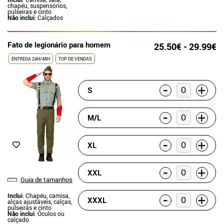
chapéu, suspensórios,
pulseiras e cinto
Não inclui
: Calçados
Fato de legionário para homem
25.50€ - 29.99€
ENTREGA 24H/48H
TOP DE VENDAS
-
+
S
-
+
M/L
-
+
XL
-
+
XXL
Guia de tamanhos
-
Inclui
: Chapéu, camisa,
+
XXXL
alças ajustáveis, calças,
pulseiras e cinto
Não inclui
: Óculos ou
calçado