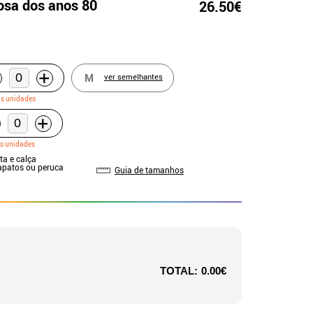
rosa dos anos 80
26.50€
+
M
ver semelhantes
as unidades
+
s unidades
ta e calça
sapatos ou peruca
Guia de tamanhos
TOTAL:
0.00€