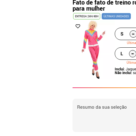
Fato de fato de treino 
para mulher
ENTREGA 24H/48H
ÚLTIMAS UNIDADES
-
S
Últim
-
L
Última
Inclui
: Jaque
Não inclui
: 
Resumo da sua seleção