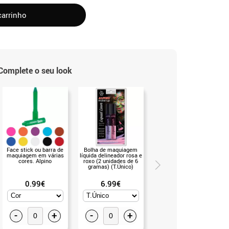
carrinho
Complete o seu look
Face stick ou barra de
Bolha de maquiagem
Peruca rosa dos anos 80
maquiagem em várias
líquida delineador rosa e
com tranças para
cores. Alpino
roxo (2 unidades de 6
mulheres (T.Universal)
gramas) (T.Único)
0.99€
6.99€
18.50€
-
+
-
+
-
+