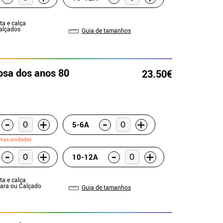
ta e calça
Calçados
Guia de tamanhos
rosa dos anos 80
23.50€
-
-
+
+
5-6A
imas unidades
-
-
+
+
10-12A
ta e calça
Tiara ou Calçado
Guia de tamanhos