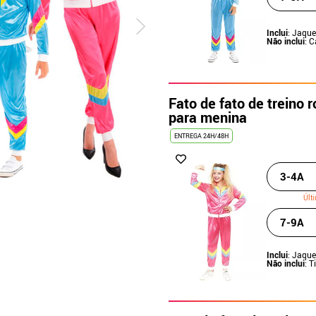
Inclui
: Jaque
Não inclui
: 
Fato de fato de treino 
para menina
ENTREGA 24H/48H
3-4A
Últ
7-9A
Inclui
: Jaque
Não inclui
: 