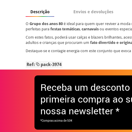
Descrição
Envios e devoluções
O
Grupo dos anos 80
é ideal para quem quer reviver a moda m
perfeitas para
festas temáticas
,
carnavais
ou eventos especia
Com estes fatos, poderá usar calças e blazers brilhantes, a
adultos e crianças que procuram um
fato divertido e origin
Destaque-se e contagie energia com este conjunto que evoc
Ref:
pack-3974
Receba
um desconto
primeira compra ao s
nossa newsletter *
*Compras acima de 50€