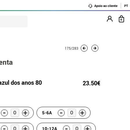
Apoio ao cliente
PT
0
175/283
enta
azul dos anos 80
23.50€
-
-
+
+
5-6A
-
-
+
+
10-12A