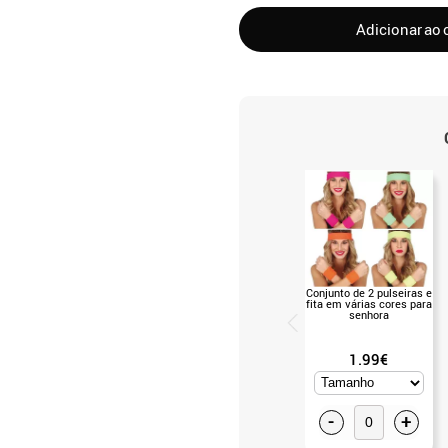
Adicionar ao 
Conjunto de 2 pulseiras e
fita em várias cores para
senhora
1.99€
-
+