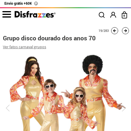
Envio grátis +60€
i
0
início
Fatos
Fatos de grupo
Grupo disco dourado dos anos 70
19/283
Grupo disco dourado dos anos 70
Ver fatos carnaval grupos