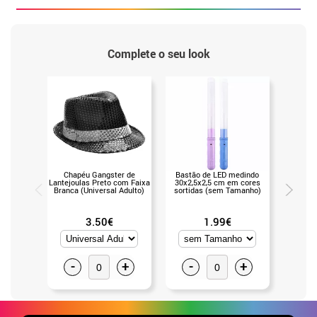
Complete o seu look
Chapéu Gangster de
Bastão de LED medindo
Brincos 
Lantejoulas Preto com Faixa
30x2,5x2,5 cm em cores
9 cm
Branca (Universal Adulto)
sortidas (sem Tamanho)
3.50€
1.99€
-
+
-
+
-