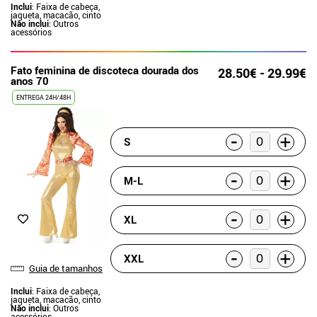
Inclui
: Faixa de cabeça,
jaqueta, macacão, cinto
Não inclui
: Outros
acessórios
Fato feminina de discoteca dourada dos
28.50€ - 29.99€
anos 70
ENTREGA 24H/48H
-
+
S
-
+
M-L
-
+
XL
-
+
XXL
Guia de tamanhos
Inclui
: Faixa de cabeça,
jaqueta, macacão, cinto
Não inclui
: Outros
acessórios