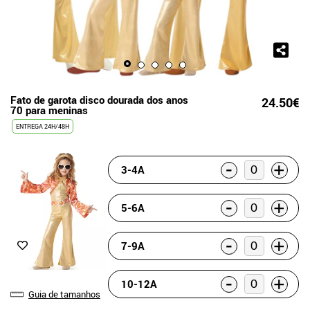
Fato de garota disco dourada dos anos
24.50€
70 para meninas
ENTREGA 24H/48H
-
+
3-4A
-
+
5-6A
-
+
7-9A
-
+
10-12A
Guia de tamanhos