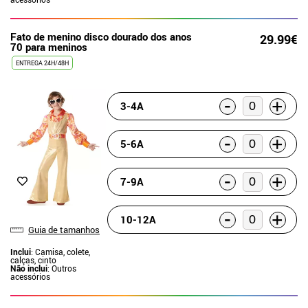
Fato de menino disco dourado dos anos
29.99€
70 para meninos
ENTREGA 24H/48H
-
+
3-4A
-
+
5-6A
-
+
7-9A
-
+
10-12A
Guia de tamanhos
Inclui
: Camisa, colete,
calças, cinto
Não inclui
: Outros
acessórios