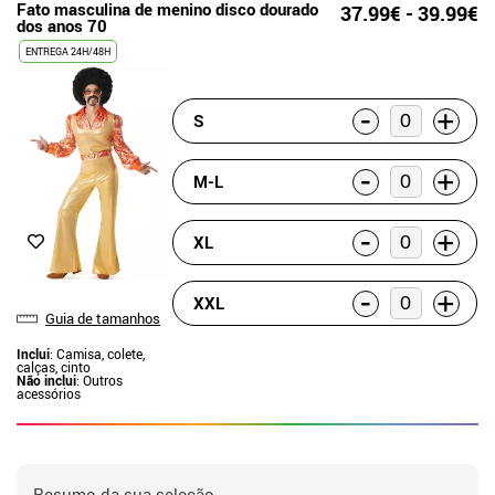
Fato masculina de menino disco dourado
37.99€ - 39.99€
dos anos 70
ENTREGA 24H/48H
-
+
S
-
+
M-L
-
+
XL
-
+
XXL
Guia de tamanhos
Inclui
: Camisa, colete,
calças, cinto
Não inclui
: Outros
acessórios
Resumo da sua seleção