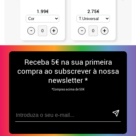
1.99€
2.75€
-
+
-
+
-
Receba
5€ na sua primeira
compra ao subscrever à nossa
newsletter *
*Compras acima de 50€