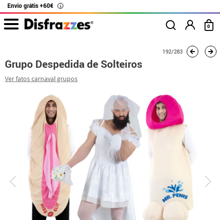
Envio grátis +60€
i
0
início
Fatos
Fatos de grupo
Grupo Despedida de Solteiros
192/283
Grupo Despedida de Solteiros
Ver fatos carnaval grupos