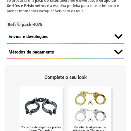
Se procuras um
pack de fatos
diferente e divertido, o
Grupo de
Xerifes e Prisioneiros
é a escolha perfeita para causar impacto e
passar momentos inesquecíveis com os teus.
Ref:
pack-4075
Envios e devoluções
Métodos de pagamento
Complete o seu look
Corrente de algemas pretas
Pacote de algemas de
Manilha
(sem Tamanho)
plástico de 26 cm com
três pon