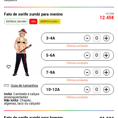
Fato de xerife zumbi para menino
17.79€
12.45€
ENTREGA 24H/48H
-30%
OFERTA FLASH ⚡
-
+
3-4A
Últimas unidades
-
+
5-6A
Últimas unidades
-
+
7-9A
Últimas unidades
Guia de tamanhos
-
+
10-12A
Inclui
: Camiseta e calças
ensanguentadas
Últimas unidades
Não inclui
: Chapéu,
algemas, taco ou calçado
Fato de xerife zumbi para homem