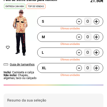
21.50€
ENTREGA 24H/48H
TOP DE VENDAS
-
+
S
Últimas unidades
-
+
M
Últimas unidades
-
+
L
Últimas unidades
Guia de tamanhos
-
+
XL
Inclui
: Camiseta e calça
Não inclui
: Chapéu,
Últimas unidades
algemas, taco ou calçado
Resumo da sua seleção