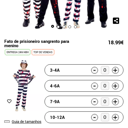
Fato de prisioneiro sangrento para
18.99€
menino
ENTREGA 24H/48H
TOP DE VENDAS
-
+
3-4A
-
+
4-6A
-
+
7-9A
-
+
10-12A
Guia de tamanhos