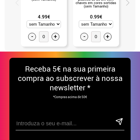
chaves em cores sortidas
(sem Tamanho)
4.99€
0.99€
-
+
-
+
-
Receba
5€ na sua primeira
compra ao subscrever à nossa
newsletter *
*Compras acima de 50€