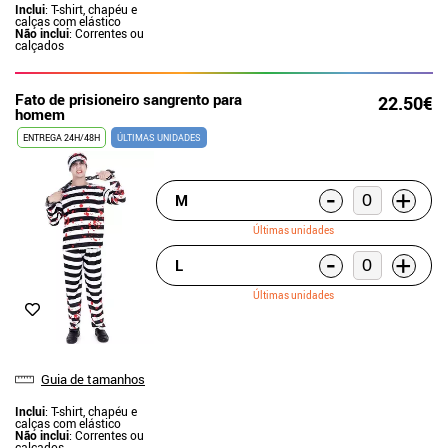
Inclui
: T-shirt, chapéu e
calças com elástico
Não inclui
: Correntes ou
calçados
Fato de prisioneiro sangrento para
22.50€
homem
ENTREGA 24H/48H
ÚLTIMAS UNIDADES
-
+
M
Últimas unidades
-
+
L
Últimas unidades
Guia de tamanhos
Inclui
: T-shirt, chapéu e
calças com elástico
Não inclui
: Correntes ou
calçados