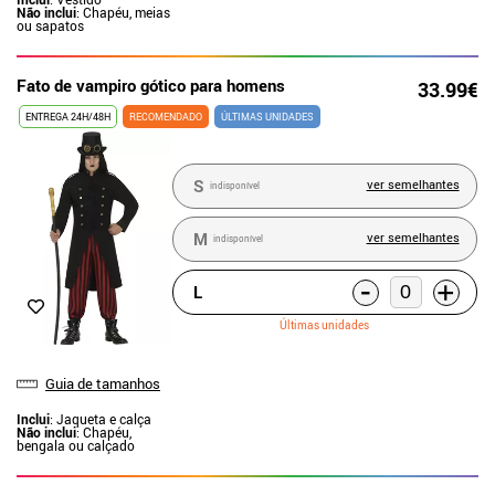
Não inclui
: Chapéu, meias
ou sapatos
Fato de vampiro gótico para homens
33.99€
ENTREGA 24H/48H
RECOMENDADO
ÚLTIMAS UNIDADES
S
ver semelhantes
indisponível
M
ver semelhantes
indisponível
-
+
L
Últimas unidades
Guia de tamanhos
Inclui
: Jaqueta e calça
Não inclui
: Chapéu,
bengala ou calçado