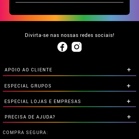
Divirta-se nas nossas redes sociais!
APOIO AO CLIENTE
• Sobre nós
ESPECIAL GRUPOS
• Condições de venda
• Aviso legal
e
Privacidade
Descontos especiais para grupos.
ESPECIAL LOJAS E EMPRESAS
• Atendimento ao cliente
Entre em contato connosco aqui
• Utilização de cookies
Descontos especiais para grupos.
PRECISA DE AJUDA?
•
Configuração de cookies
Entre em contato connosco aqui
Ainda não colocei a minha ordem
COMPRA SEGURA: