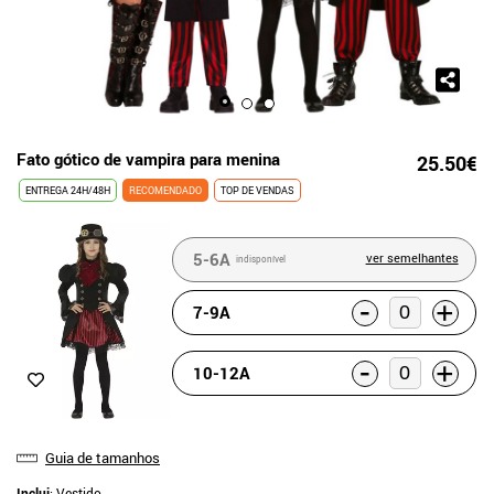
Fato gótico de vampira para menina
25.50€
ENTREGA 24H/48H
RECOMENDADO
TOP DE VENDAS
5-6A
ver semelhantes
indisponível
-
+
7-9A
-
+
10-12A
Guia de tamanhos
Inclui
: Vestido