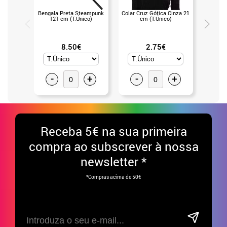
Bengala Preta Steampunk
Colar Cruz Gótica Cinza 21
Anel gót
121 cm (T.Único)
cm (T.Único)
de aran
(Un
8.50€
2.75€
-
+
-
+
-
Receba
5€ na sua primeira
compra ao subscrever à nossa
newsletter *
*Compras acima de 50€