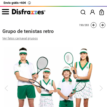
Envio grátis +60€
i
0
início
Fatos
Fatos de grupo
Grupo de tenistas retro
190/283
Grupo de tenistas retro
Ver fatos carnaval grupos