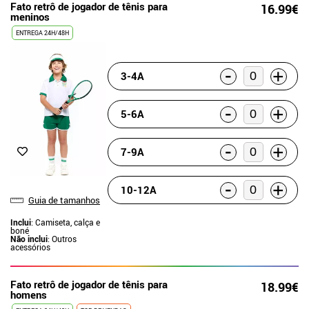
Fato retrô de jogador de tênis para
16.99€
meninos
ENTREGA 24H/48H
-
+
3-4A
-
+
5-6A
-
+
7-9A
-
+
10-12A
Guia de tamanhos
Inclui
: Camiseta, calça e
boné
Não inclui
: Outros
acessórios
Fato retrô de jogador de tênis para
18.99€
homens