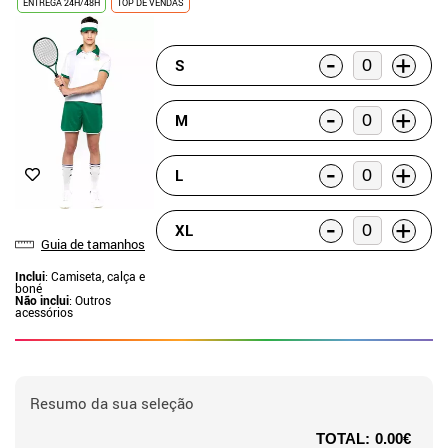
ENTREGA 24H/48H
TOP DE VENDAS
-
+
S
-
+
M
-
+
L
-
+
XL
Guia de tamanhos
Inclui
: Camiseta, calça e
boné
Não inclui
: Outros
acessórios
Resumo da sua seleção
TOTAL:
0.00€