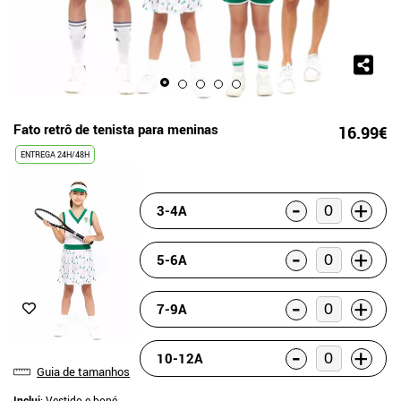
Fato retrô de tenista para meninas
16.99€
ENTREGA 24H/48H
-
+
3-4A
-
+
5-6A
-
+
7-9A
-
+
10-12A
Guia de tamanhos
Inclui
: Vestido e boné