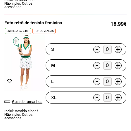
Não inclui
: Outros
acessórios
Fato retrô de tenista feminina
18.99€
ENTREGA 24H/48H
TOP DE VENDAS
-
+
S
-
+
M
-
+
L
-
+
XL
Guia de tamanhos
Inclui
: Vestido e boné
Não inclui
: Outros
acessórios