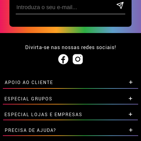
Divirta-se nas nossas redes sociais!
APOIO AO CLIENTE
• Sobre nós
ESPECIAL GRUPOS
• Condições de venda
• Aviso legal
e
Privacidade
Descontos especiais para grupos.
ESPECIAL LOJAS E EMPRESAS
• Atendimento ao cliente
Entre em contato connosco aqui
• Utilização de cookies
Descontos especiais para grupos.
PRECISA DE AJUDA?
•
Configuração de cookies
Entre em contato connosco aqui