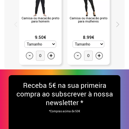
Camisa ou macacão preto
Camisa ou macacão preto
Par d
para homem
para mulheres
vária
9.50€
8.99€
-
+
-
+
-
Receba
5€ na sua primeira
compra ao subscrever à nossa
newsletter *
*Compras acima de 50€