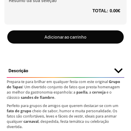
Resumo da sua seleção
TOTAL:
0.00€
Adicionar ao carrinho
Descrição
Prepara-te para brilhar em qualquer festa com este original
Grupo
de Tapas
! Um divertido conjunto de fatos que presta homenagem
ao melhor da gastronomia espanhola: a
paella
, a
cerveja
e o
clássico
sandes de fiambre
.
Perfeito para grupos de amigos que querem destacar-se com um
fato de grupo
cheio de sabor, humor e muita personalidade. Os
fatos são confortáveis, leves e fáceis de vestir, ideais para animar
qualquer
carnaval
, despedida, festa temática ou celebração
divertida.