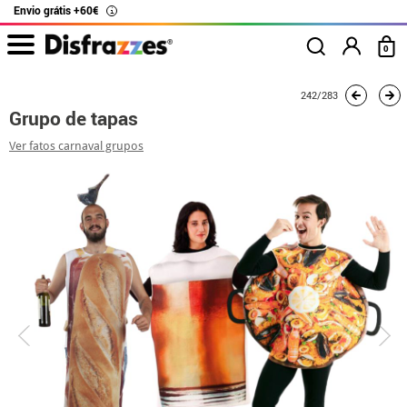
Envio grátis +60€
i
0
início
Fatos
Fatos de grupo
Grupo de tapas
242/283
Grupo de tapas
Ver fatos carnaval grupos