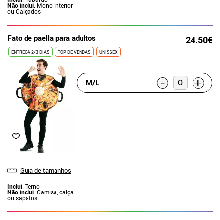
Não inclui
: Mono Interior
ou Calçados
Fato de paella para adultos
24.50€
ENTREGA 2/3 DIAS
TOP DE VENDAS
UNISSEX
-
+
M/L
Guia de tamanhos
Inclui
: Terno
Não inclui
: Camisa, calça
ou sapatos