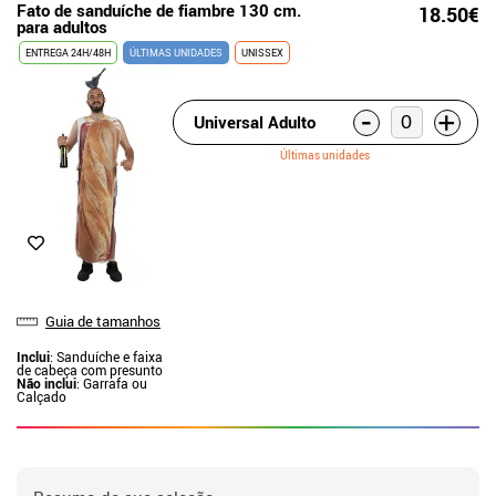
Fato de sanduíche de fiambre 130 cm.
18.50€
para adultos
ENTREGA 24H/48H
ÚLTIMAS UNIDADES
UNISSEX
-
+
Universal Adulto
Últimas unidades
Guia de tamanhos
Inclui
: Sanduíche e faixa
de cabeça com presunto
Não inclui
: Garrafa ou
Calçado