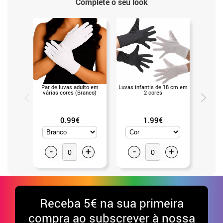
Complete o seu look
Par de luvas adulto em
Luvas infantis de 18 cm em
Luvas
várias cores (Branco)
2 cores
0.99€
1.99€
-
+
-
+
-
Receba
5€ na sua primeira
compra ao subscrever à nossa