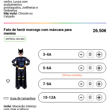
centro, Luvas com
acabamentos
pontiagudos, Joelheiras e
Ombreiras
Não inclui
: Chicote ou
Calçado
Fato de herói morcego com máscara para
26.50€
menino
ENTREGA 24H/48H
-
+
3-4A
-
+
5-6A
Últimas unidades
-
+
7-9A
-
+
10-12A
Guia de tamanhos
Inclui
: Macacão inteiriço
com zíper e reforço