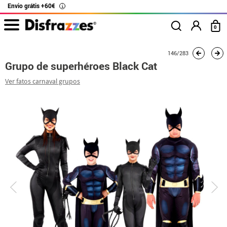
Envio grátis +60€
i
0
início
Fatos
Fatos de grupo
Batman
Grupo de superhéroes Black Cat
146/283
Grupo de superhéroes Black Cat
Ver fatos carnaval grupos