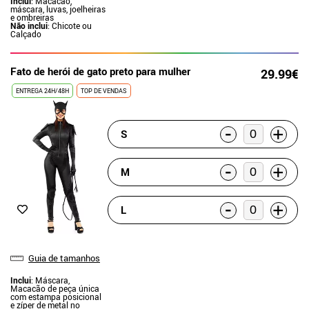
Inclui
: Macacão,
máscara, luvas, joelheiras
e ombreiras
Não inclui
: Chicote ou
Calçado
Fato de herói de gato preto para mulher
29.99€
ENTREGA 24H/48H
TOP DE VENDAS
-
+
S
-
+
M
-
+
L
Guia de tamanhos
Inclui
: Máscara,
Macacão de peça única
com estampa posicional
e zíper de metal no