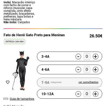
Inclui
: Macacão inteiriço
com fecho de correr e
reforço muscular, capa
comprida, cinto efeito
metalizado, braçadeiras,
joelheiras, tapa botas e
meia máscara
Não inclui
: Calçados
Fato de Herói Gato Preto para Meninas
26.50€
ENTREGA 24H/48H
-
+
3-4A
-
+
4-6A
7-9A
ver semelhantes
indisponível
-
+
10-12A
Guia de tamanhos