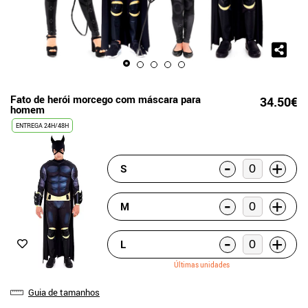
Fato de herói morcego com máscara para
34.50€
homem
ENTREGA 24H/48H
-
+
S
-
+
M
-
+
L
Últimas unidades
Guia de tamanhos