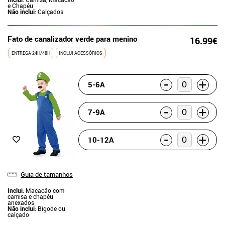
e Chapéu
Não inclui
: Calçados
Fato de canalizador verde para menino
16.99€
ENTREGA 24H/48H
INCLUI ACESSÓRIOS
-
+
5-6A
-
+
7-9A
-
+
10-12A
Guia de tamanhos
Inclui
: Macacão com
camisa e chapéu
anexados
Não inclui
: Bigode ou
calçado