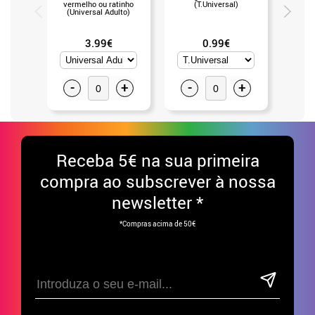
vermelho ou ratinho
(T.Universal)
Assassi
(Universal Adulto)
3.99€
0.99€
-
+
-
+
-
Receba
5€ na sua primeira
compra ao subscrever à nossa
newsletter *
*Compras acima de 50€