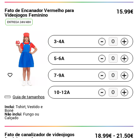
Fato de Encanador Vermelho para
15.99€
Videojogos Feminino
ENTREGA 24H/48H
-
+
3-4A
-
+
5-6A
-
+
7-9A
-
+
10-12A
Guia de tamanhos
Inclui
: T-shirt, Vestido e
Boné
Não inclui
: Fungo ou
Calçado
Fato de canalizador de videojogos
18.99€ - 21.50€