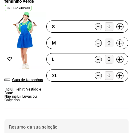
feminino verde
ENTREGA 24H/48H
-
+
S
-
+
M
-
+
L
-
+
XL
Guia de tamanhos
Inclui
: T-shirt, Vestido e
Boné
Não inclui
: Luvas ou
Calçados
Resumo da sua seleção