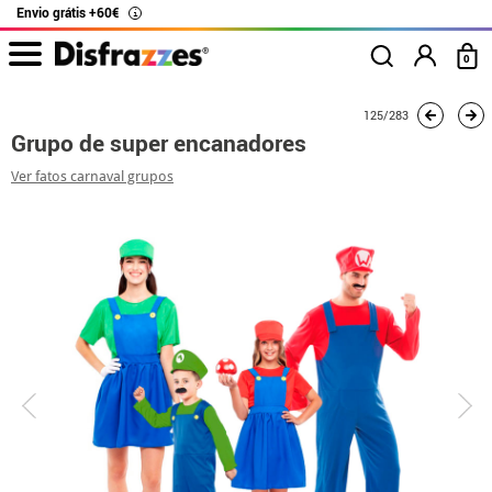
Envio grátis +60€
i
0
início
Fatos
Fatos de grupo
Mario Bros
Grupo de super encanadores
125/283
Grupo de super encanadores
Ver fatos carnaval grupos