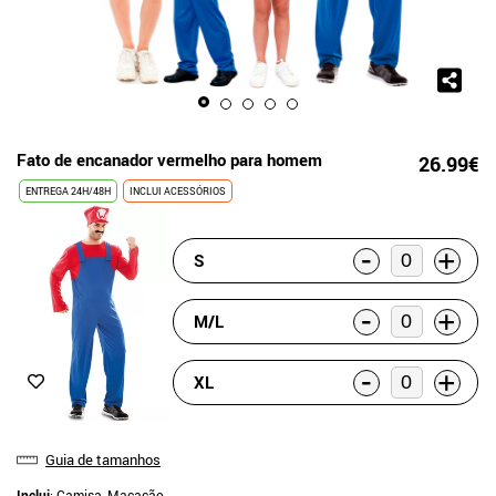
Fato de encanador vermelho para homem
26.99€
ENTREGA 24H/48H
INCLUI ACESSÓRIOS
-
+
S
-
+
M/L
-
+
XL
Guia de tamanhos
Inclui
: Camisa, Macacão