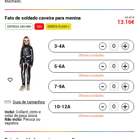
Machado.
Fato de soldado caveira para menina
18.81€
13.16€
ENTREGA 24H/48H
-30%
OFERTA FLASH ⚡
-
+
3-4A
Últimas unidades
-
+
5-6A
Últimas unidades
-
+
7-9A
Últimas unidades
Guia de tamanhos
-
+
10-12A
Inclui
: Collant, cinto e
colar de peça única
Últimas unidades
Não inclui
: Peruca ou
sapatos.