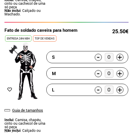
cinto ou cachecol de uma
só peça
Não inclui
: Calçado ou
Machado.
Fato de soldado caveira para homem
25.50€
ENTREGA 24H/48H
TOP DE VENDAS
-
+
S
-
+
M
-
+
L
Guia de tamanhos
Inclui
: Camisa, chapéu,
cinto ou cachecol de uma
só peça
Não inclui
: Calçado ou