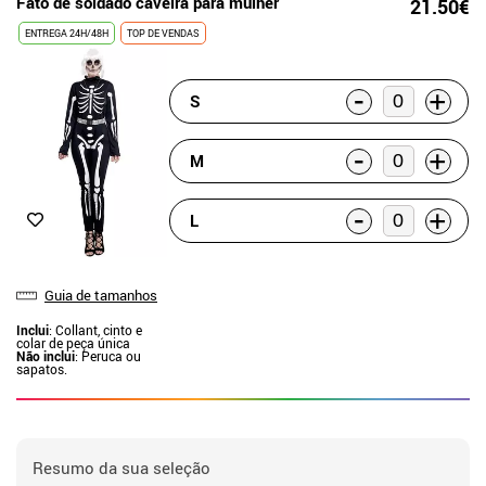
Fato de soldado caveira para mulher
21.50€
ENTREGA 24H/48H
TOP DE VENDAS
-
+
S
-
+
M
-
+
L
Guia de tamanhos
Inclui
: Collant, cinto e
colar de peça única
Não inclui
: Peruca ou
sapatos.
Resumo da sua seleção