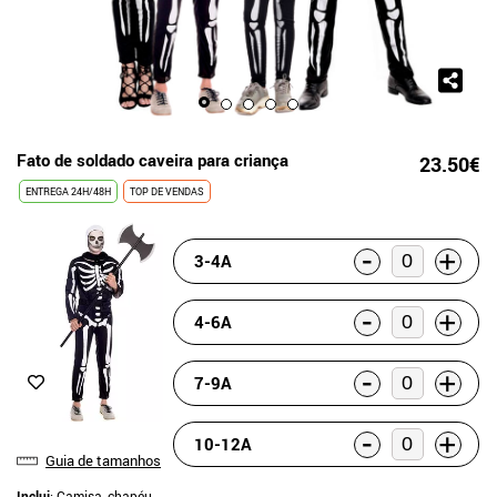
Fato de soldado caveira para criança
23.50€
ENTREGA 24H/48H
TOP DE VENDAS
-
+
3-4A
-
+
4-6A
-
+
7-9A
-
+
10-12A
Guia de tamanhos
Inclui
: Camisa, chapéu,