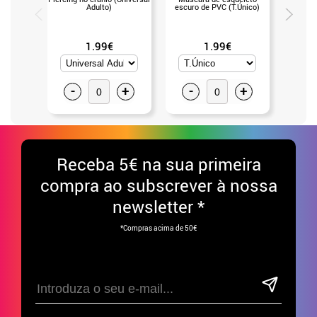
Adulto)
escuro de PVC (T.Único)
76x6
1.99€
1.99€
-
+
-
+
-
Receba
5€ na sua primeira
compra ao subscrever à nossa
newsletter *
*Compras acima de 50€