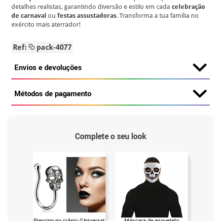
detalhes realistas, garantindo diversão e estilo em cada
celebração
de carnaval
ou
festas assustadoras
. Transforma a tua família no
exército mais aterrador!
Ref:
pack-4077
Envios e devoluções
Métodos de pagamento
Complete o seu look
Piercing no crânio (Universal
Máscara de esqueleto
Colar 