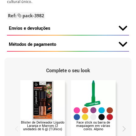
cultural único.
Ref:
pack-3982
Envios e devoluções
Métodos de pagamento
Complete o seu look
Blister de Delineador Líquido
Face stick ou barra de
Bastão 
Laranja e Marrom (2
maquiagem em várias
peças 
unidades de 6 g) (T.Único)
cores. Alpino