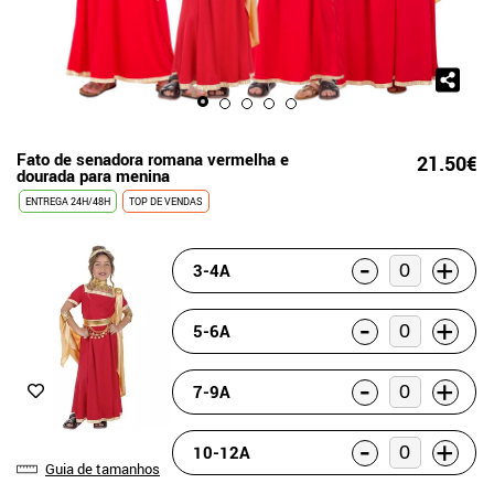
Fato de senadora romana vermelha e
21.50€
dourada para menina
ENTREGA 24H/48H
TOP DE VENDAS
-
+
3-4A
-
+
5-6A
-
+
7-9A
-
+
10-12A
Guia de tamanhos