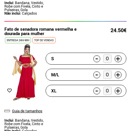
Inclui
: Bandana, Vestido,
Robe com Fivela, Cinto e
Pulseiras, Gola
Não inclui
: Calçados
Fato de senadora romana vermelha e
24.50€
dourada para mulher
ENTREGA 24H/48H
TOP DE VENDAS
-
+
S
-
+
M/L
-
+
XL
Guia de tamanhos
Inclui
: Bandana, Vestido,
Robe com Fivela, Cinto e
Pulseiras, Gola
Não inclui
: Calçados