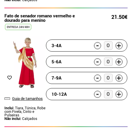
Fato de senador romano vermelho e
21.50€
dourado para menino
ENTREGA 24H/48H
-
+
3-4A
-
+
5-6A
-
+
7-9A
-
+
10-12A
Guia de tamanhos
Inclui
: Tiara, Túnica, Robe
com Fivela, Cinto e
Pulseiras
Não inclui
: Calçados