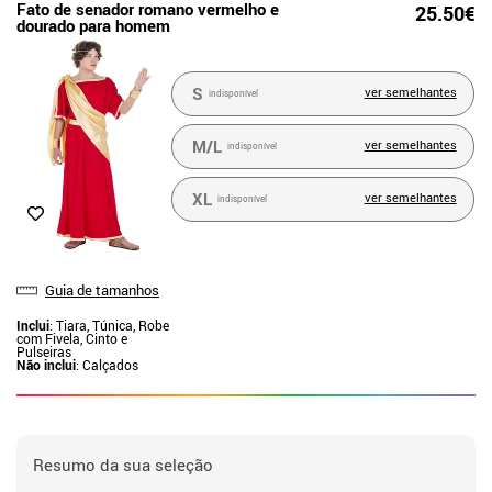
Fato de senador romano vermelho e
25.50€
dourado para homem
S
ver semelhantes
indisponível
M/L
ver semelhantes
indisponível
XL
ver semelhantes
indisponível
Guia de tamanhos
Inclui
: Tiara, Túnica, Robe
com Fivela, Cinto e
Pulseiras
Não inclui
: Calçados
Resumo da sua seleção