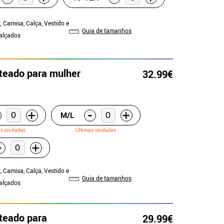
, Camisa, Calça, Vestido e
Guia de tamanhos
Calçados
ateado para mulher
32.99€
-
+
+
M/L
as unidades
Últimas unidades
-
+
, Camisa, Calça, Vestido e
Guia de tamanhos
Calçados
ateado para
29.99€