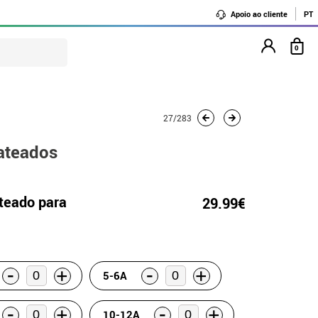
Apoio ao cliente
PT
0
27/283
ateados
ateado para
29.99€
-
-
+
+
5-6A
-
-
+
+
10-12A