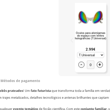
Óculos para alienígenas
do espaço com lentes
holográficas (T.Universal)
2.99€
-
+
Métodos de pagamento
robôs prateados
! Um
fato futurista
que transforma toda a família em verdad
m trajes metalizados, detalhes tecnológicos e antenas brilhantes que capta
qualquer
evento temático
de ficção científica. Com este
conjunto familiar
, 