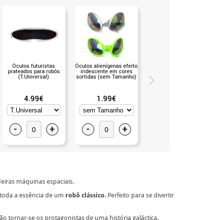
Óculos futuristas
Óculos alienígenas efeito
Pistola espacial prateada
prateados para robôs
iridescente em cores
de 18 cm (T.Único)
(T.Universal)
sortidas (sem Tamanho)
4.99€
1.99€
2.99€
-
+
-
+
-
+
eiras máquinas espaciais.
m toda a essência de um
robô clássico
. Perfeito para se divertir
vão tornar-se os protagonistas de uma história galáctica.