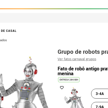
 DE CASAL
eados
Grupo de robots pr
Ver fatos carnaval grupos
Fato de robô antigo pr
menina
ENTREGA 24H/48H
3-4A
7-9A