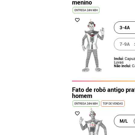
menino
ENTREGA 24H/48H
3-4A
7-9A
Inclui
: Capuz
Luvas
Não inclui
: 
Fato de robô antigo pr
homem
ENTREGA 24H/48H
TOP DE VENDAS
M/L