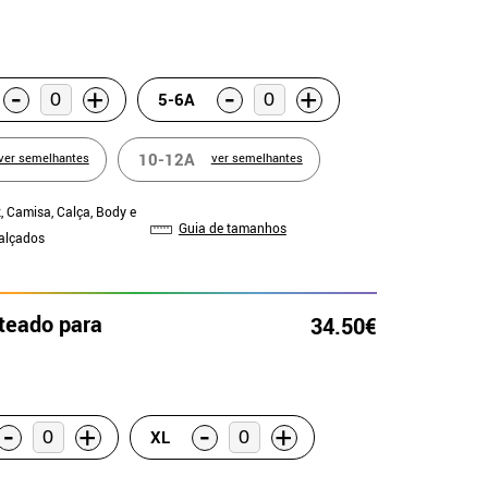
-
-
+
+
5-6A
10-12A
ver semelhantes
ver semelhantes
, Camisa, Calça, Body e
Guia de tamanhos
Calçados
ateado para
34.50€
-
-
+
+
XL