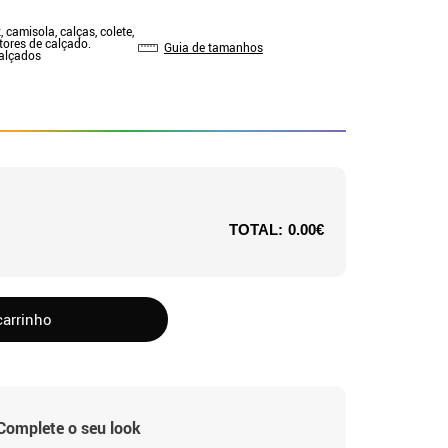
, camisola, calças, colete,
tores de calçado.
Guia de tamanhos
Calçados
TOTAL:
0.00€
carrinho
Complete o seu look