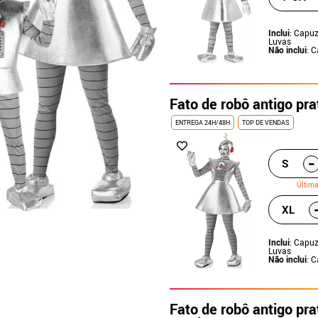
Inclui
: Capuz
Luvas
Não inclui
: 
Fato de robô antigo pr
ENTREGA 24H/48H
TOP DE VENDAS
-
S
Últim
XL
Inclui
: Capuz
Luvas
Não inclui
: 
Fato de robô antigo pr