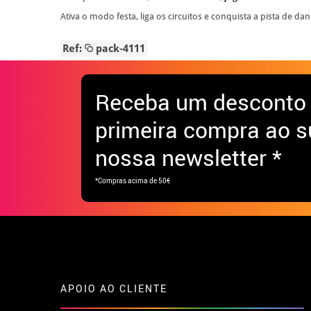
Ativa o modo festa, liga os circuitos e conquista a pista de d
Ref:
pack-4111
Receba
um desconto
primeira compra ao s
nossa newsletter *
*Compras acima de 50€
APOIO AO CLIENTE