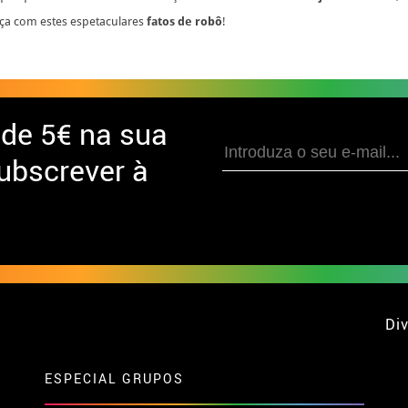
ança com estes espetaculares
fatos de robô
!
 de
5€ na sua
ubscrever à
Div
ESPECIAL GRUPOS