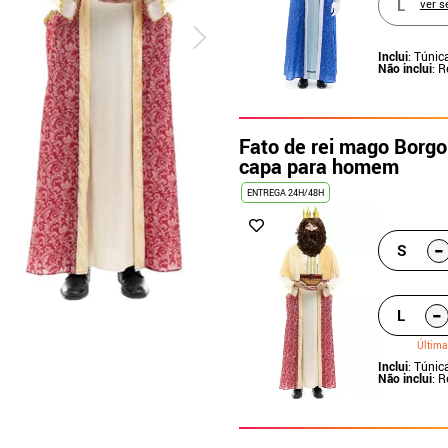
L
ver s
Inclui
: Túnic
Não inclui
: 
Fato de rei mago Borg
capa para homem
ENTREGA 24H/48H
-
S
-
L
Última
Inclui
: Túnic
Não inclui
: 