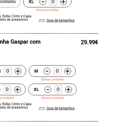
-
+
XL
emelhantes
Últimas unidades
a, Robe, Cinto e Capa
Resto de acessórios
Guia de tamanhos
onha Gaspar com
29.99€
-
+
+
M
Últimas unidades
-
+
+
XL
s unidades
Últimas unidades
a, Robe, Cinto e Capa
Resto de acessórios
Guia de tamanhos