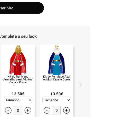
carrinho
Complete o seu look
Kit do Rei Mago
Kit do Rei Mago Azul
Chapéu do Rei Baltazar
Vermelho para Adultos:
Adulto: Capa e Coroa
para capacetes integrais
Capa e Coroa
de motocicleta
(T.Universal)
13.50€
13.50€
9.99€
-
+
-
+
-
+