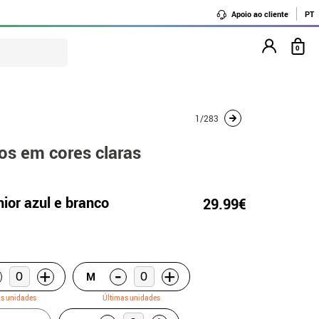
Apoio ao cliente
PT
0
1/283
os em cores claras
ior azul e branco
29.99€
-
+
+
M
as unidades
Últimas unidades