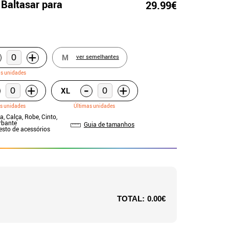
Baltasar para
29.99€
+
M
ver semelhantes
as unidades
-
+
+
XL
s unidades
Últimas unidades
a, Calça, Robe, Cinto,
rbante
Guia de tamanhos
Resto de acessórios
TOTAL:
0.00€