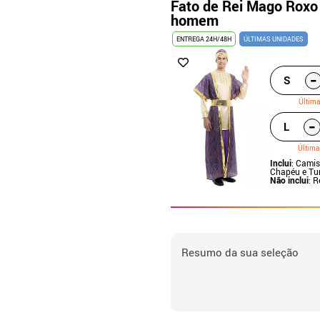
Fato de Rei Mago Roxo 
homem
ENTREGA 24H/48H
ÚLTIMAS UNIDADES
-
S
Últim
-
L
Última
Inclui
: Camis
Chapéu e Tu
Não inclui
: 
Resumo da sua seleção