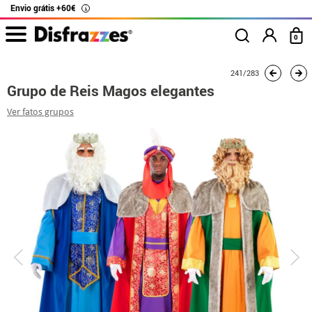
Envio grátis +60€
i
0
início
Fatos
Fatos de grupo
Grupo de Reis Magos elegantes
241/283
Grupo de Reis Magos elegantes
Ver fatos grupos