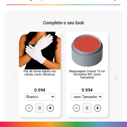
Complete o seu look
Par de luvas adulto em
Maquiagem Creme 15 ml
Paleta
várias cores (Branco)
Vermelho 501 (sem
água 1
Tamanho)
(s
0.99€
9.99€
-
+
-
+
-