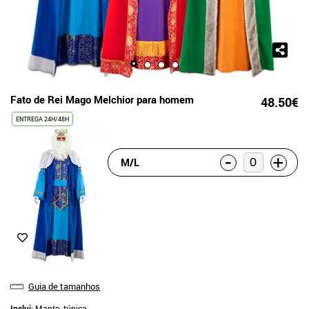
Fato de Rei Mago Melchior para homem
48.50€
ENTREGA 24H/48H
-
+
M/L
Guia de tamanhos
Inclui
: Manto, túnica,