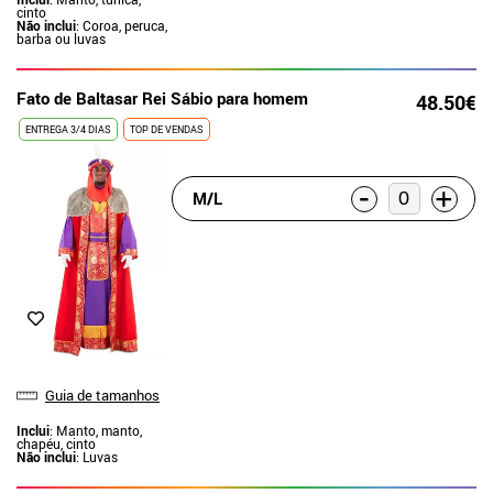
cinto
Não inclui
: Coroa, peruca,
barba ou luvas
Fato de Baltasar Rei Sábio para homem
48.50€
ENTREGA 3/4 DIAS
TOP DE VENDAS
-
+
M/L
Guia de tamanhos
Inclui
: Manto, manto,
chapéu, cinto
Não inclui
: Luvas