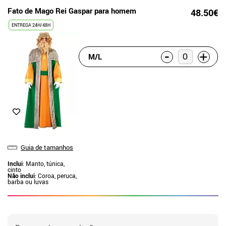
Fato de Mago Rei Gaspar para homem
48.50€
ENTREGA 24H/48H
-
+
M/L
Guia de tamanhos
Inclui
: Manto, túnica,
cinto
Não inclui
: Coroa, peruca,
barba ou luvas