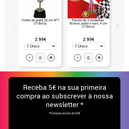
Troféu de prata 20 cm Nº1
Pacote de 3 medalhas:
Pacot
(T.Único)
Bronze, prata e ouro, 4 cm
Bronze,
(T.Único)
2.99€
2.99€
-
+
-
+
-
Receba
5€ na sua primeira
compra ao subscrever à nossa
newsletter *
*Compras acima de 50€