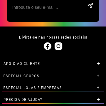
Divirta-se nas nossas redes sociais!
APOIO AO CLIENTE
• Sobre nós
ESPECIAL GRUPOS
• Condições de venda
• Aviso legal
e
Privacidade
Descontos especiais para grupos.
ESPECIAL LOJAS E EMPRESAS
• Atendimento ao cliente
Entre em contato connosco aqui
• Utilização de cookies
Descontos especiais para grupos.
PRECISA DE AJUDA?
•
Configuração de cookies
Entre em contato connosco aqui