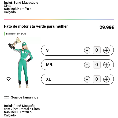
Inclui
: Boné, Macacão e
Cinto
Não inclui
: Troféu ou
Calçado
Fato de motorista verde para mulher
29.99€
ENTREGA 3/4 DIAS
-
+
S
-
+
M/L
-
+
XL
Guia de tamanhos
Inclui
: Boné, Macacão
com Zíper Frontal e Cinto
Não inclui
: Troféu ou
Calçado