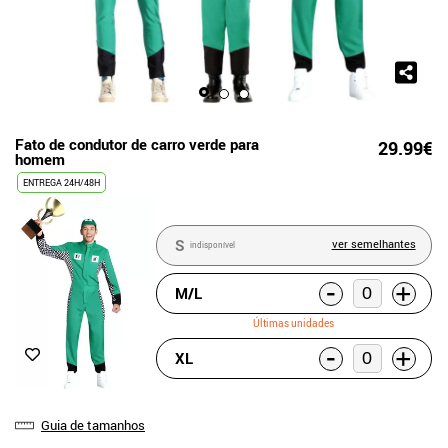
Fato de condutor de carro verde para
29.99€
homem
ENTREGA 24H/48H
S
ver semelhantes
indisponível
-
+
M/L
Últimas unidades
-
+
XL
Guia de tamanhos