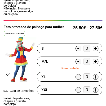
chapéu e gravata
borboleta
Não inclui
: Trompete,
nariz, luvas, meia-calça
ou calçado
Fato pitoresca de palhaço para mulher
25.50€ - 27.50€
ENTREGA 24H/48H
-
+
S
-
+
M/L
Últimas unidades
-
+
XL
-
+
XXL
Guia de tamanhos
Inclui
: Jaqueta, saia,
chapéu e gravata
borboleta