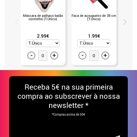
Máscara de palhaço balão
Faca de açougueiro de 38 cm
Faca de
vermelho (T.Único)
(T.Único)
Simil 
2.99€
1.99€
-
+
-
+
-
Receba
5€ na sua primeira
compra ao subscrever à nossa
newsletter *
*Compras acima de 50€