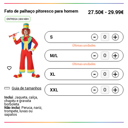
Fato de palhaço pitoresco para homem
27.50€ - 29.99€
ENTREGA 24H/48H
-
+
S
Últimas unidades
-
+
M/L
Últimas unidades
-
+
XL
-
+
Guia de tamanhos
XXL
Inclui
: Jaqueta, calça,
chapéu e gravata
borboleta
Não inclui
: Peruca, nariz,
trompete, luvas ou
sapatos