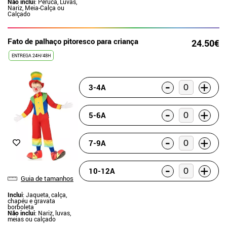
Não inclui
: Peruca, Luvas,
Nariz, Meia-Calça ou
Calçado
Fato de palhaço pitoresco para criança
24.50€
ENTREGA 24H/48H
-
+
3-4A
-
+
5-6A
-
+
7-9A
-
+
10-12A
Guia de tamanhos
Inclui
: Jaqueta, calça,
chapéu e gravata
borboleta
Não inclui
: Nariz, luvas,
meias ou calçado