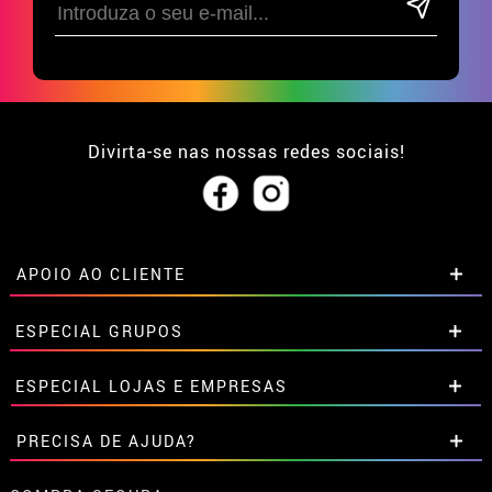
Divirta-se nas nossas redes sociais!
APOIO AO CLIENTE
• Sobre nós
ESPECIAL GRUPOS
• Condições de venda
• Aviso legal
e
Privacidade
Descontos especiais para grupos.
ESPECIAL LOJAS E EMPRESAS
• Atendimento ao cliente
Entre em contato connosco aqui
• Utilização de cookies
Descontos especiais para grupos.
PRECISA DE AJUDA?
•
Configuração de cookies
Entre em contato connosco aqui