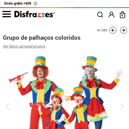
Envio grátis +60€
i
0
início
Fatos
Fatos de grupo
Grupo de palhaços coloridos
41/283
Grupo de palhaços coloridos
Ver fatos carnaval grupos