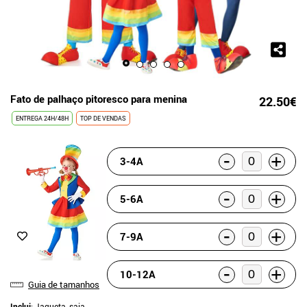
Fato de palhaço pitoresco para menina
22.50€
ENTREGA 24H/48H
TOP DE VENDAS
-
+
3-4A
-
+
5-6A
-
+
7-9A
-
+
10-12A
Guia de tamanhos
Inclui
: Jaqueta, saia,