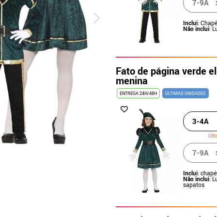
7-9A
Inclui
: Chapé
Não inclui
: 
Fato de página verde e
menina
ENTREGA 24H/48H
ÚLTIMAS UNIDADES
3-4A
Últ
7-9A
Inclui
: chapé
Não inclui
: L
sapatos