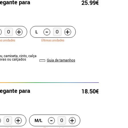
legante para
25.99€
-
+
+
L
as unidades
Últimas unidades
u, camiseta, cinto, calça
Luvas ou calçados
Guia de tamanhos
legante para
18.50€
-
+
+
M/L