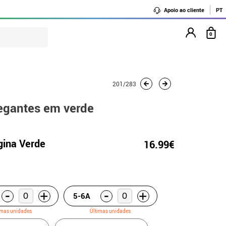
Apoio ao cliente
PT
0
201/283
legantes em verde
gina Verde
16.99€
-
-
+
+
5-6A
imas unidades
Últimas unidades