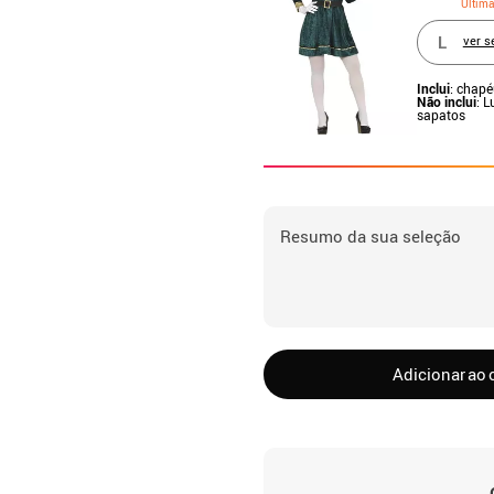
Últim
L
ver s
Inclui
: chapé
Não inclui
: L
sapatos
Resumo da sua seleção
Adicionar ao 