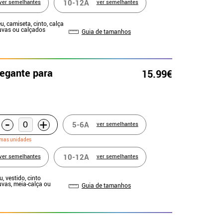
10-12A
ver semelhantes
ver semelhantes
u, camiseta, cinto, calça
Luvas ou calçados
Guia de tamanhos
legante para
15.99€
-
+
5-6A
ver semelhantes
imas unidades
10-12A
ver semelhantes
ver semelhantes
u, vestido, cinto
uvas, meia-calça ou
Guia de tamanhos