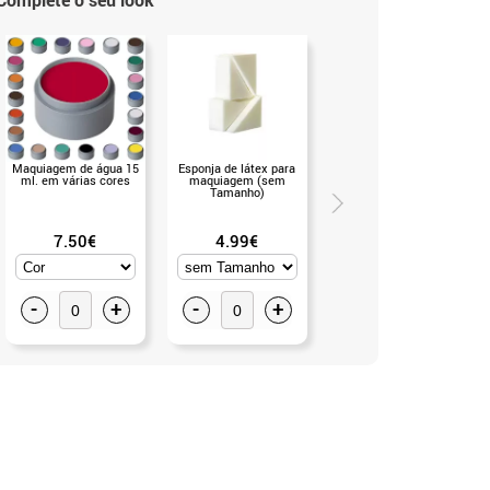
Maquiagem de água 15
Esponja de látex para
Recipiente modular ou
ml. em várias cores
maquiagem (sem
palete vazio para 4
Tamanho)
maquiagens GRIMAS
(sem Tamanho)
7.50€
4.99€
0.99€
-
+
-
+
-
+