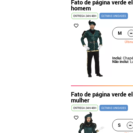
Fato de página verde e
homem
ENTREGA 24H/48H
ÚLTIMAS UNIDADES
-
M
Últim
Inclui
: Chapé
Não inclui
: 
Fato de página verde e
mulher
ENTREGA 24H/48H
ÚLTIMAS UNIDADES
-
S