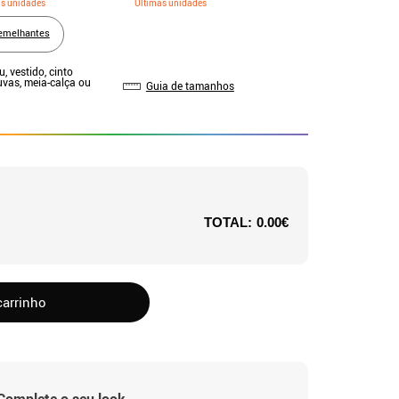
as unidades
Últimas unidades
emelhantes
u, vestido, cinto
uvas, meia-calça ou
Guia de tamanhos
TOTAL:
0.00€
carrinho
Complete o seu look