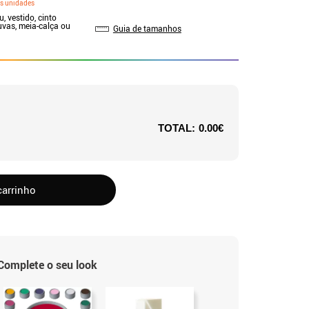
s unidades
u, vestido, cinto
uvas, meia-calça ou
Guia de tamanhos
TOTAL:
0.00€
carrinho
Complete o seu look