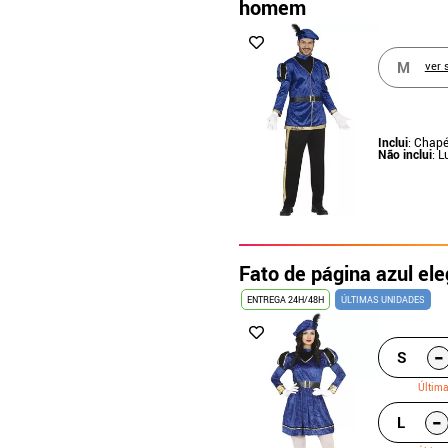
homem
M
ver 
Inclui
: Chapé
Não inclui
: 
Fato de página azul el
ENTREGA 24H/48H
ÚLTIMAS UNIDADES
-
S
Últim
-
L