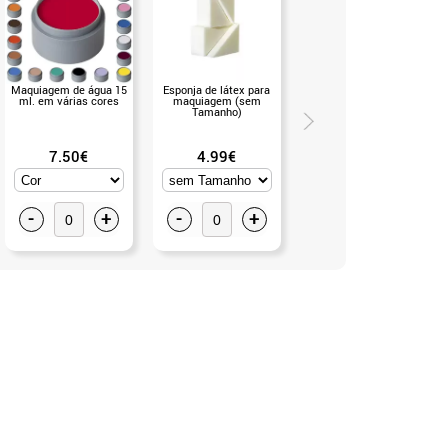
Maquiagem de água 15
Esponja de látex para
Recipiente modular ou
ml. em várias cores
maquiagem (sem
palete vazio para 4
Tamanho)
maquiagens GRIMAS
(sem Tamanho)
7.50€
4.99€
0.99€
-
+
-
+
-
+