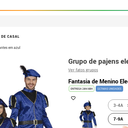
 DE CASAL
antes em azul
Grupo de pajens el
Ver fatos grupos
Fantasia de Menino Ele
ENTREGA 24H/48H
ÚLTIMAS UNIDADES
3-4A
7-9A
Últ