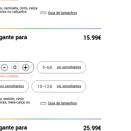
u, camiseta, cinto, calça
Luvas ou calçados
Guia de tamanhos
egante para
15.99€
-
+
5-6A
ver semelhantes
imas unidades
10-12A
ver semelhantes
ver semelhantes
u, vestido, cinto
uvas, meia-calça ou
Guia de tamanhos
egante para
25.99€