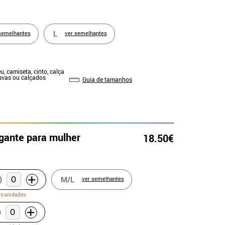
L
semelhantes
ver semelhantes
u, camiseta, cinto, calça
Luvas ou calçados
Guia de tamanhos
egante para mulher
18.50€
+
M/L
ver semelhantes
as unidades
+