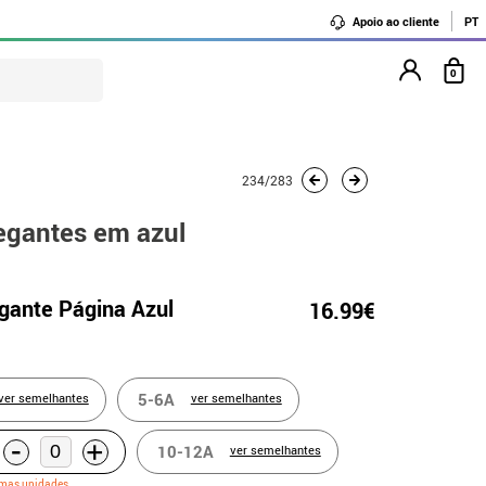
Apoio ao cliente
PT
0
234/283
egantes em azul
gante Página Azul
16.99€
5-6A
ver semelhantes
ver semelhantes
-
+
10-12A
ver semelhantes
imas unidades