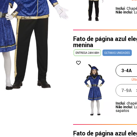
Inclui
: Chapé
Não inclui
: 
Fato de página azul el
menina
ENTREGA 24H/48H
ÚLTIMAS UNIDADES
3-4A
Últ
7-9A
Inclui
: chapé
Não inclui
: L
sapatos
Fato de página azul el