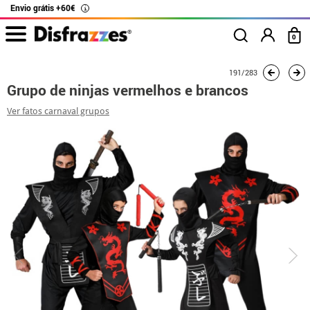
Envio grátis +60€
i
0
início
Fatos
Fatos de grupo
Grupo de ninjas vermelhos e brancos
191/283
Grupo de ninjas vermelhos e brancos
Ver fatos carnaval grupos