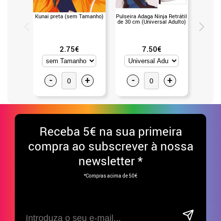
Kunai preta (sem Tamanho)
Pulseira Adaga Ninja Retrátil
Meia má
de 30 cm (Universal Adulto)
japonês
2.75€
7.50€
-
+
-
+
-
Receba
5€ na sua primeira
compra ao subscrever à nossa
newsletter *
*Compras acima de 50€