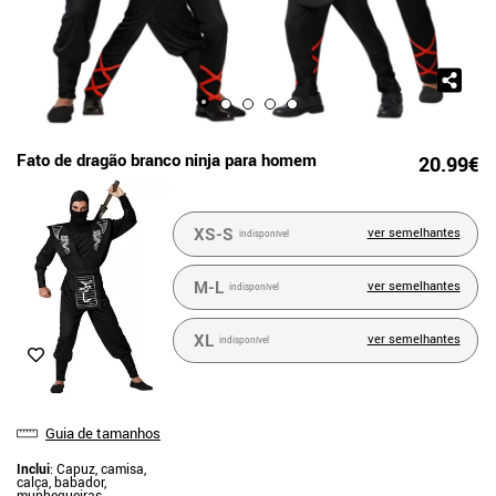
Fato de dragão branco ninja para homem
20.99€
XS-S
ver semelhantes
indisponível
M-L
ver semelhantes
indisponível
XL
ver semelhantes
indisponível
Guia de tamanhos
Inclui
: Capuz, camisa,
calça, babador,
munhequeiras,