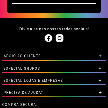
Divirta-se nas nossas redes sociais!
APOIO AO CLIENTE
• Sobre nós
ESPECIAL GRUPOS
• Condições de venda
• Aviso legal
e
Privacidade
Descontos especiais para grupos.
ESPECIAL LOJAS E EMPRESAS
• Atendimento ao cliente
Entre em contato connosco aqui
• Utilização de cookies
Descontos especiais para grupos.
PRECISA DE AJUDA?
•
Configuração de cookies
Entre em contato connosco aqui
Ainda não colocei a minha ordem
COMPRA SEGURA: