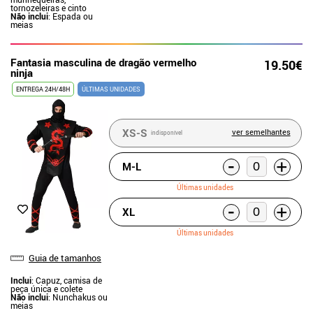
tornozeleiras e cinto
Não inclui
: Espada ou
meias
Fantasia masculina de dragão vermelho
19.50€
ninja
ENTREGA 24H/48H
ÚLTIMAS UNIDADES
XS-S
ver semelhantes
indisponível
-
+
M-L
Últimas unidades
-
+
XL
Últimas unidades
Guia de tamanhos
Inclui
: Capuz, camisa de
peça única e colete
Não inclui
: Nunchakus ou
meias