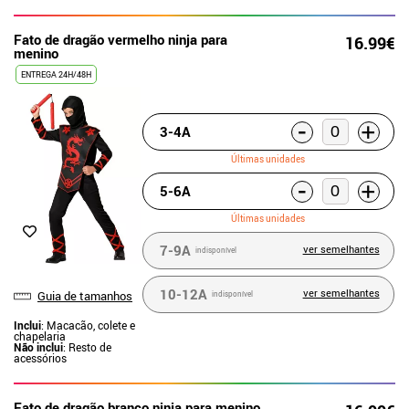
Fato de dragão vermelho ninja para
16.99€
menino
ENTREGA 24H/48H
-
+
3-4A
Últimas unidades
-
+
5-6A
Últimas unidades
7-9A
ver semelhantes
indisponível
10-12A
ver semelhantes
Guia de tamanhos
indisponível
Inclui
: Macacão, colete e
chapelaria
Não inclui
: Resto de
acessórios
Fato de dragão branco ninja para menino