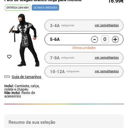
16.99€
ENTREGA 24H/48H
ÚLTIMAS UNIDADES
3-4A
ver semelhantes
indisponível
-
+
5-6A
Últimas unidades
7-9A
ver semelhantes
indisponível
10-12A
ver semelhantes
indisponível
Guia de tamanhos
Inclui
: Camiseta, calça,
colete e chapéu
Não inclui
: Resto de
acessórios
Resumo da sua seleção