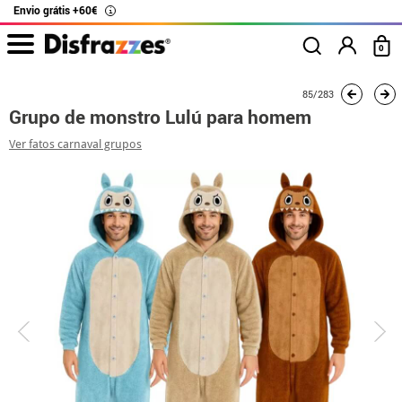
Envio grátis +60€
i
0
início
Fatos
Fatos de grupo
Grupo de monstro Lulú para homem
85/283
Grupo de monstro Lulú para homem
Ver fatos carnaval grupos