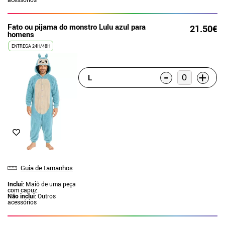
Fato ou pijama do monstro Lulu azul para
21.50€
homens
ENTREGA 24H/48H
-
+
L
Guia de tamanhos
Inclui
: Maiô de uma peça
com capuz.
Não inclui
: Outros
acessórios