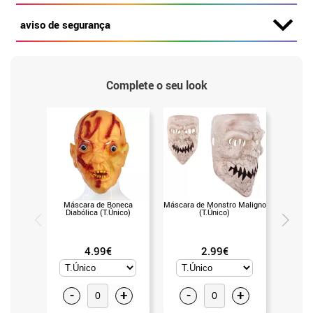
aviso de segurança
Complete o seu look
Máscara de Boneca
Máscara de Monstro Maligno
Tiara c
Diabólica (T.Único)
(T.Único)
de lát
4.99€
2.99€
-
+
-
+
-