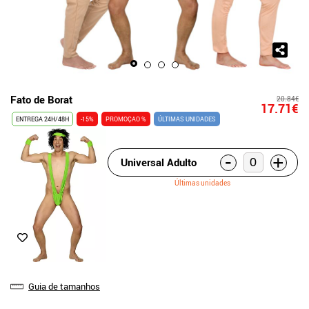
Fato de Borat
20.84€
17.71€
ENTREGA 24H/48H
-15%
PROMOÇAO %
ÚLTIMAS UNIDADES
-
+
Universal Adulto
Últimas unidades
Guia de tamanhos