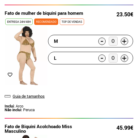
Fato de mulher de biquíni para homem
23.50€
ENTREGA 24H/48H
RECOMENDADO
TOP DE VENDAS
-
+
M
-
+
L
Guia de tamanhos
Inclui
: Arco
Não inclui
: Peruca
Fato de Biquíni Acolchoado Miss
45.99€
Masculino