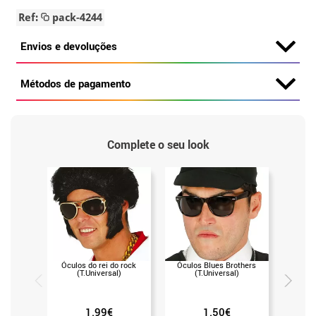
Ref:
pack-4244
Envios e devoluções
Métodos de pagamento
Complete o seu look
Óculos do rei do rock
Óculos Blues Brothers
Maqui
(T.Universal)
(T.Universal)
ml. em v
1.99€
1.50€