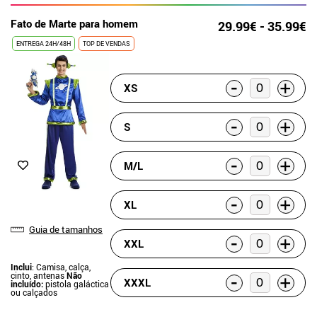
Fato de Marte para homem
29.99€ - 35.99€
ENTREGA 24H/48H
TOP DE VENDAS
-
+
XS
-
+
S
-
+
M/L
-
+
XL
Guia de tamanhos
-
+
XXL
Inclui
: Camisa, calça,
-
cinto, antenas
Não
+
XXXL
incluído:
pistola galáctica
ou calçados