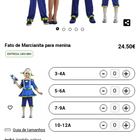
Fato de Marcianita para menina
24.50€
ENTREGA 24H/48H
-
+
3-4A
-
+
5-6A
-
+
7-9A
-
+
10-12A
Guia de tamanhos
Inclui
: Vestido, calças,