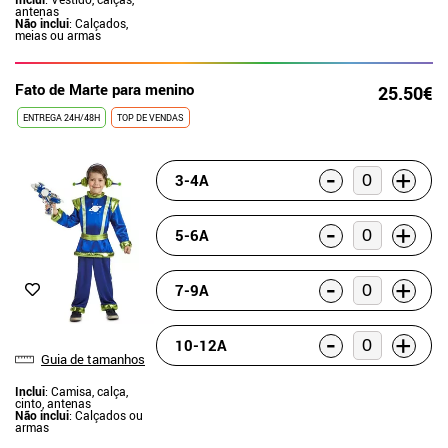
antenas
Não inclui
: Calçados,
meias ou armas
Fato de Marte para menino
25.50€
ENTREGA 24H/48H
TOP DE VENDAS
-
+
3-4A
-
+
5-6A
-
+
7-9A
-
+
10-12A
Guia de tamanhos
Inclui
: Camisa, calça,
cinto, antenas
Não inclui
: Calçados ou
armas