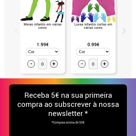
Meias infantis em várias
Luvas infantis curtas em
Face 
cores
várias cores
maqui
c
1.99€
0.99€
-
+
-
+
-
Receba
5€ na sua primeira
compra ao subscrever à nossa
newsletter *
*Compras acima de 50€