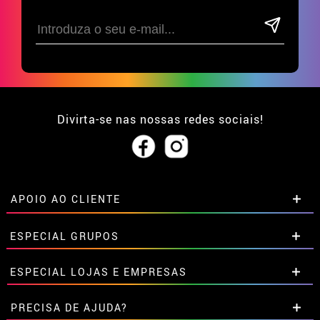
Divirta-se nas nossas redes sociais!
APOIO AO CLIENTE
• Sobre nós
ESPECIAL GRUPOS
• Condições de venda
• Aviso legal
e
Privacidade
Descontos especiais para grupos.
ESPECIAL LOJAS E EMPRESAS
• Atendimento ao cliente
Entre em contato connosco aqui
• Utilização de cookies
Descontos especiais para grupos.
PRECISA DE AJUDA?
•
Configuração de cookies