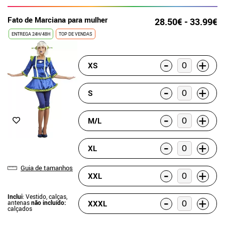
Fato de Marciana para mulher
28.50€ - 33.99€
ENTREGA 24H/48H
TOP DE VENDAS
-
+
XS
-
+
S
-
+
M/L
-
+
XL
Guia de tamanhos
-
+
XXL
Inclui
: Vestido, calças,
-
+
antenas
não incluído:
XXXL
calçados