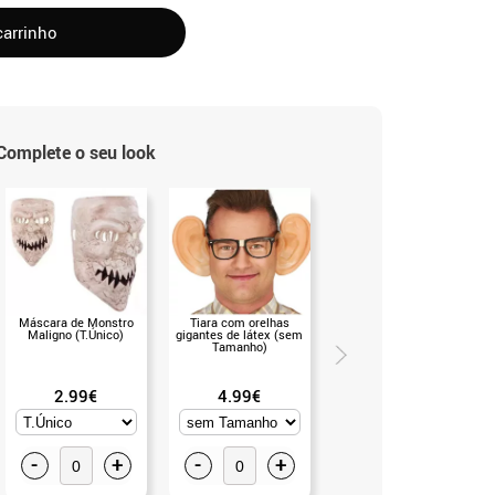
carrinho
Complete o seu look
Máscara de Monstro
Tiara com orelhas
Tiara Monstro Azul com
Maligno (T.Único)
gigantes de látex (sem
Penas (Universal Adulto)
Tamanho)
2.99€
4.99€
4.99€
-
+
-
+
-
+