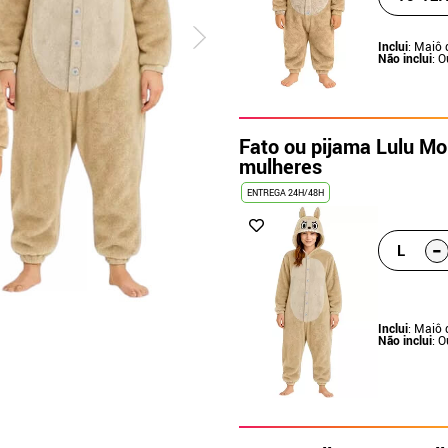
Inclui
: Maiô
Não inclui
: 
Fato ou pijama Lulu Mo
mulheres
ENTREGA 24H/48H
-
L
Inclui
: Maiô
Não inclui
: 