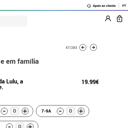
Apoio ao cliente
PT
0
47/283
e em família
da Lulu, a
19.99€
e.
-
-
+
+
7-9A
-
+
A