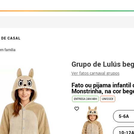
 DE CASAL
em família
Grupo de Lulús beg
Ver fatos carnaval grupos
Fato ou pijama infantil 
Monstrinha, na cor beg
ENTREGA 24H/48H
UNISSEX
5-6A
10-12