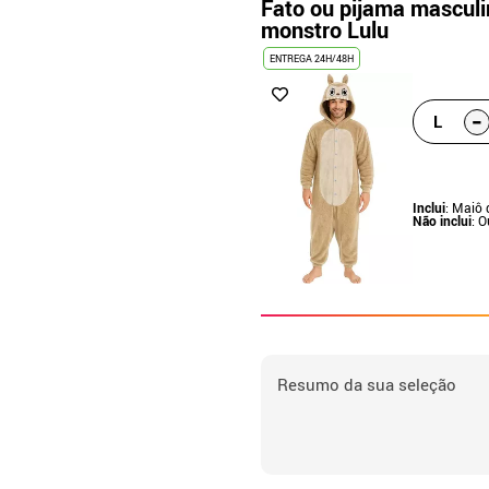
Fato ou pijama masculi
monstro Lulu
ENTREGA 24H/48H
-
L
Inclui
: Maiô
Não inclui
: 
Resumo da sua seleção