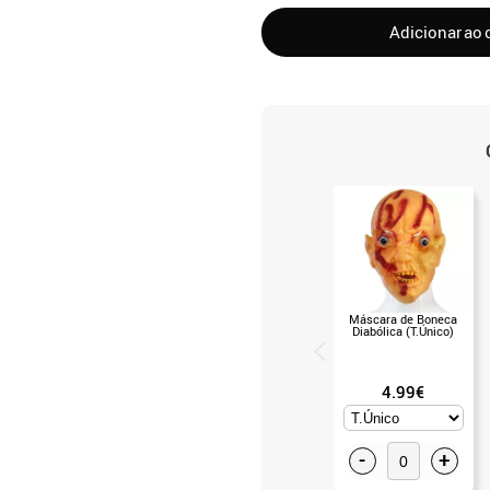
Adicionar ao 
Máscara de Boneca
Diabólica (T.Único)
4.99€
-
+