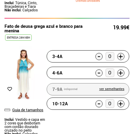
Últimas unidades
Inclui
: Túnica, Cinto,
Braçadeiras e Tiara
Não inclui
: Calçados
Fato de deusa grega azul e branco para
19.99€
menina
ENTREGA 24H/48H
-
+
3-4A
-
+
4-6A
7-9A
ver semelhantes
indisponível
-
+
10-12A
Guia de tamanhos
Inclui
: Vestido e capa em
2 cores que desbotam
com cordão dourado
cruzado no peito
Não inclui
: Calçados