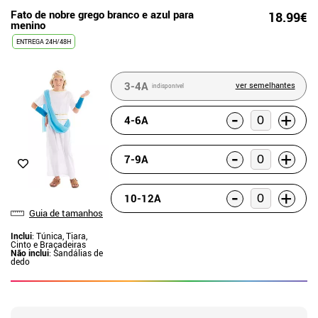
Fato de nobre grego branco e azul para
18.99€
menino
ENTREGA 24H/48H
3-4A
ver semelhantes
indisponível
-
+
4-6A
-
+
7-9A
-
+
10-12A
Guia de tamanhos
Inclui
: Túnica, Tiara,
Cinto e Braçadeiras
Não inclui
: Sandálias de
dedo