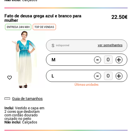
Fato de deusa grega azul e branco para
22.50€
mulher
ENTREGA 24H/48H
TOP DE VENDAS
S
ver semelhantes
indisponível
-
+
M
-
+
L
Últimas unidades
Guia de tamanhos
Inclui
: Vestido e capa em
2 cores que desbotam
com cordão dourado
cruzado no peito
Não inclui
: Calçados