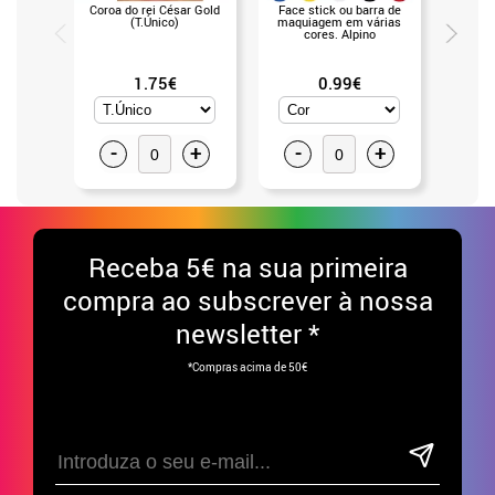
Coroa do rei César Gold
Face stick ou barra de
Espada
(T.Único)
maquiagem em várias
cores. Alpino
1.75€
0.99€
-
+
-
+
-
Receba
5€ na sua primeira
compra ao subscrever à nossa
newsletter *
*Compras acima de 50€