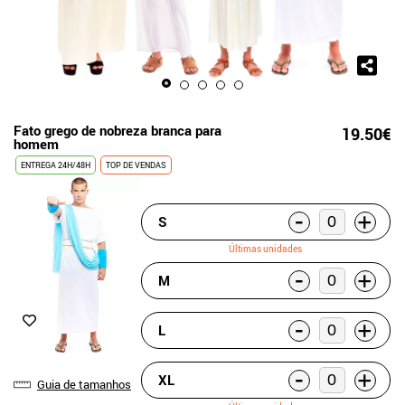
Fato grego de nobreza branca para
19.50€
homem
ENTREGA 24H/48H
TOP DE VENDAS
-
+
S
Últimas unidades
-
+
M
-
+
L
-
+
XL
Guia de tamanhos