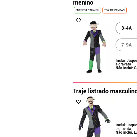
menino
ENTREGA 24H/48H
TOP DE VENDAS
3-4A
7-9A
Inclui
: Jaque
e gravata
Não inclui
: 
Traje listrado masculin
Inclui
: Jaque
e gravata
Não inclui
: 