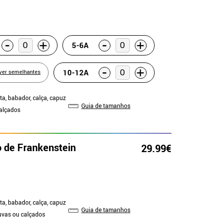
-
-
+
+
5-6A
-
+
10-12A
ver semelhantes
ta, babador, calça, capuz
Guia de tamanhos
Calçados
o de Frankenstein
29.99€
ta, babador, calça, capuz
Guia de tamanhos
Luvas ou calçados