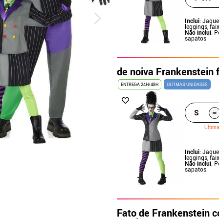
Inclui
: Jaque
leggings, fa
Não inclui
: P
sapatos
de noiva Frankenstein f
ENTREGA 24H/48H
ÚLTIMAS UNIDADES
-
S
Últim
Inclui
: Jaque
leggings, fa
Não inclui
: P
sapatos
Fato de Frankenstein c