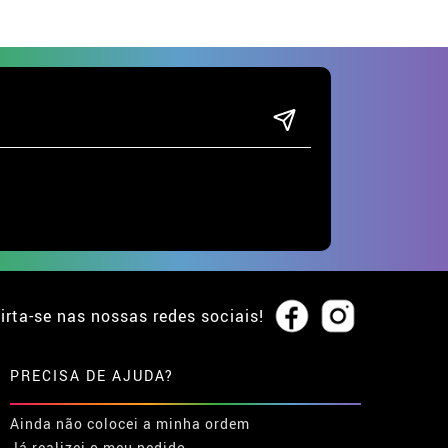
irta-se nas nossas redes sociais!
PRECISA DE AJUDA?
Ainda não colocei a minha ordem
Já realizei o meu pedido