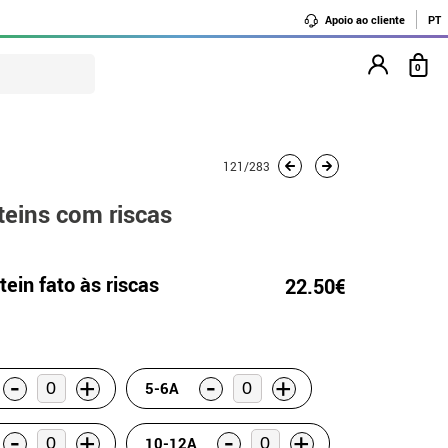
Apoio ao cliente
PT
0
121/283
eins com riscas
ein fato às riscas
22.50€
-
-
+
+
5-6A
-
-
+
+
10-12A