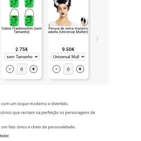
Cubos Frankenstein (sem
Peruca de noiva monstro
Chapéu de bruxa infantil
Tamanho)
adulta (Universal Mulher)
(Universal Infant)
2.75€
9.50€
0.99€
-
+
-
+
-
+
or com um toque moderno e divertido.
essórios que recriam na perfeição os personagens de
um fato único e cheio de personalidade.
tein
!