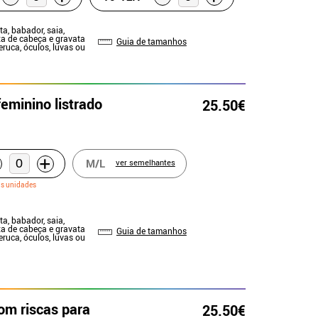
ta, babador, saia,
ixa de cabeça e gravata
Guia de tamanhos
eruca, óculos, luvas ou
eminino listrado
25.50€
+
M/L
ver semelhantes
as unidades
ta, babador, saia,
ixa de cabeça e gravata
Guia de tamanhos
eruca, óculos, luvas ou
om riscas para
25.50€