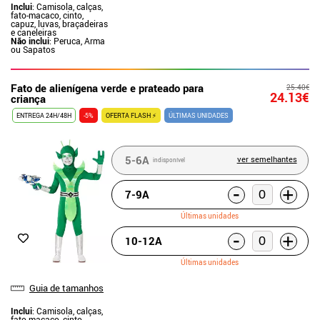
Inclui
: Camisola, calças,
fato-macaco, cinto,
capuz, luvas, braçadeiras
e caneleiras
Não inclui
: Peruca, Arma
ou Sapatos
Fato de alienígena verde e prateado para
25.40€
24.13€
criança
ENTREGA 24H/48H
-5%
OFERTA FLASH ⚡
ÚLTIMAS UNIDADES
5-6A
ver semelhantes
indisponível
-
+
7-9A
Últimas unidades
-
+
10-12A
Últimas unidades
Guia de tamanhos
Inclui
: Camisola, calças,
fato-macaco, cinto,