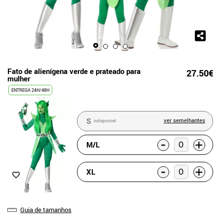
Fato de alienígena verde e prateado para
27.50€
mulher
ENTREGA 24H/48H
S
ver semelhantes
indisponível
-
+
M/L
-
+
XL
Guia de tamanhos