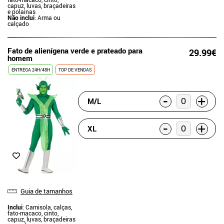
capuz, luvas, braçadeiras
e polainas
Não inclui
: Arma ou
calçado
Fato de alienígena verde e prateado para
29.99€
homem
ENTREGA 24H/48H
TOP DE VENDAS
-
+
M/L
-
+
XL
Guia de tamanhos
Inclui
: Camisola, calças,
fato-macaco, cinto,
capuz, luvas, braçadeiras