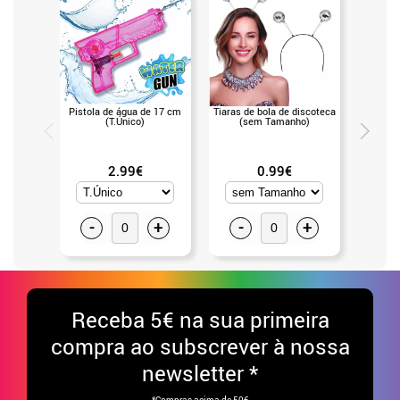
Pistola de água de 17 cm
Tiaras de bola de discoteca
Kit Alien
(T.Único)
(sem Tamanho)
de cabe
(Un
2.99€
0.99€
-
+
-
+
-
Receba
5€ na sua primeira
compra ao subscrever à nossa
newsletter *
*Compras acima de 50€