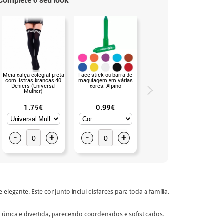
Meia-calça colegial preta
Face stick ou barra de
Meia-calça colegial
com listras brancas 40
maquiagem em várias
branca com listras azuis
Deniers (Universal
cores. Alpino
40 Deniers (Universal
Mulher)
Mulher)
1.75€
0.99€
1.99€
-
+
-
+
-
+
elegante. Este conjunto inclui disfarces para toda a família,
 única e divertida, parecendo coordenados e sofisticados.