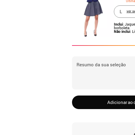
Últim
L
ver s
Inclui
: Jaque
borboleta
Não inclui
: L
Resumo da sua seleção
Adicionar ao 