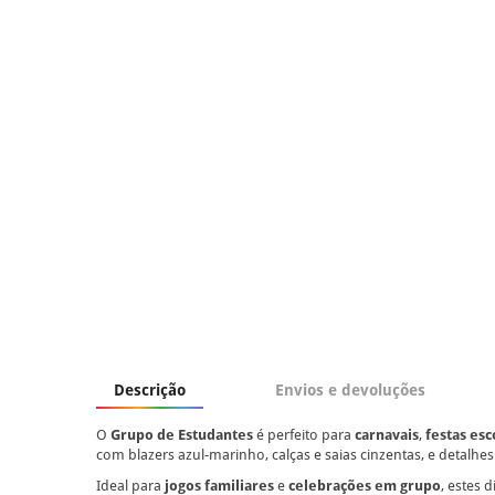
Descrição
Envios e devoluções
O
Grupo de Estudantes
é perfeito para
carnavais
,
festas esc
com blazers azul-marinho, calças e saias cinzentas, e detalh
Ideal para
jogos familiares
e
celebrações em grupo
, estes 