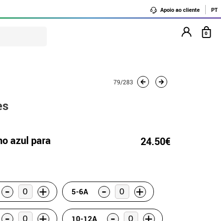
Apoio ao cliente
PT
0
79/283
es
no azul para
24.50€
-
-
+
+
5-6A
-
-
+
+
10-12A