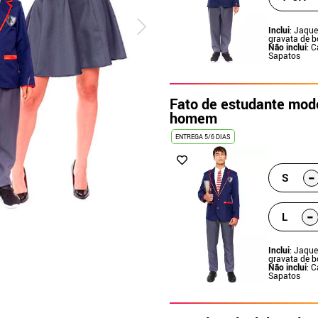
Inclui
: Jaque
gravata de b
Não inclui
: 
Sapatos
Fato de estudante mod
homem
ENTREGA 5/6 DIAS
-
S
-
L
Inclui
: Jaque
gravata de b
Não inclui
: 
Sapatos