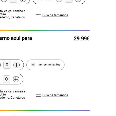
ta, calça, camisa e
otão
Guia de tamanhos
Caderno, Caneta ou
erno azul para
29.99€
+
M
ver semelhantes
+
ta, calça, camisa e
otão
Guia de tamanhos
Caderno, Caneta ou