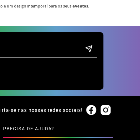
to e um design intemporal para os seus
eventos
.
irta-se nas nossas redes sociais!
PRECISA DE AJUDA?