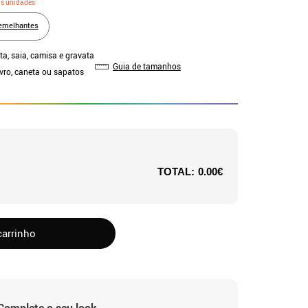
as unidades
emelhantes
ta, saia, camisa e gravata
Guia de tamanhos
ivro, caneta ou sapatos
TOTAL:
0.00€
carrinho
Complete o seu look