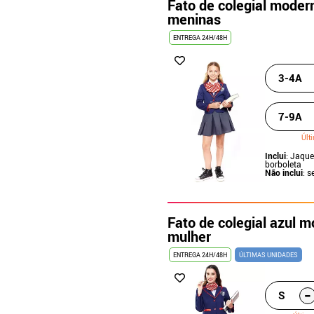
Fato de colegial moder
meninas
ENTREGA 24H/48H
3-4A
7-9A
Últ
Inclui
: Jaque
borboleta
Não inclui
: s
Fato de colegial azul 
mulher
ENTREGA 24H/48H
ÚLTIMAS UNIDADES
-
S