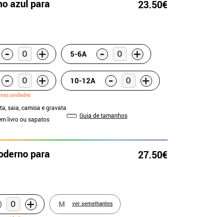
no azul para
23.50€
-
-
+
+
5-6A
-
-
+
+
10-12A
imas unidades
ta, saia, camisa e gravata
Guia de tamanhos
em livro ou sapatos
moderno para
27.50€
+
M
ver semelhantes