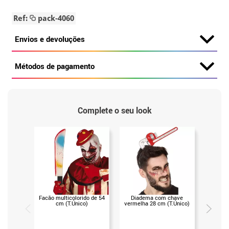
Ref:
pack-4060
Envios e devoluções
Métodos de pagamento
Complete o seu look
Facão multicolorido de 54
Diadema com chave
Diadema
cm (T.Único)
vermelha 28 cm (T.Único)