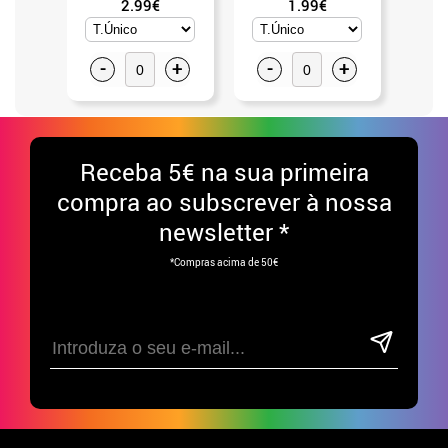
2.99€
1.99€
-
+
-
+
-
Receba
5€ na sua primeira
compra ao subscrever à nossa
newsletter *
*Compras acima de 50€