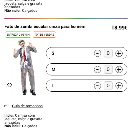
jaqueta, calça e gravata
anexadas
Não inclui
: Calçados
Fato de zumbi escolar cinza para homem
18.99€
ENTREGA 24H/48H
TOP DE VENDAS
-
+
S
-
+
M
-
+
L
Guia de tamanhos
Inclui
: Camisa com
jaqueta, calça e gravata
anexadas
Não inclui
: Calçados