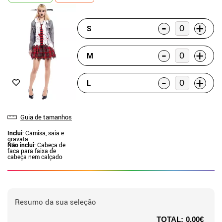
-
+
S
-
+
M
-
+
L
Guia de tamanhos
Inclui
: Camisa, saia e
gravata
Não inclui
: Cabeça de
faca para faixa de
cabeça nem calçado
Resumo da sua seleção
TOTAL:
0.00€