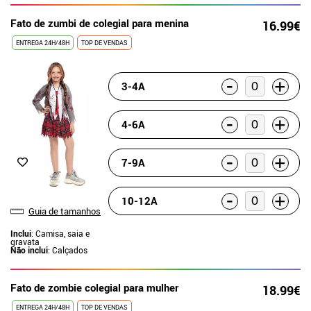
Fato de zumbi de colegial para menina
16.99€
ENTREGA 24H/48H
TOP DE VENDAS
-
+
3-4A
-
+
4-6A
-
+
7-9A
-
+
10-12A
Guia de tamanhos
Inclui
: Camisa, saia e
gravata
Não inclui
: Calçados
Fato de zombie colegial para mulher
18.99€
ENTREGA 24H/48H
TOP DE VENDAS