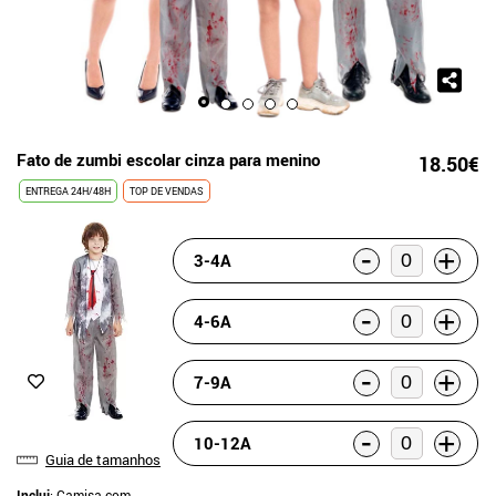
Fato de zumbi escolar cinza para menino
18.50€
ENTREGA 24H/48H
TOP DE VENDAS
-
+
3-4A
-
+
4-6A
-
+
7-9A
-
+
10-12A
Guia de tamanhos
Inclui
: Camisa com