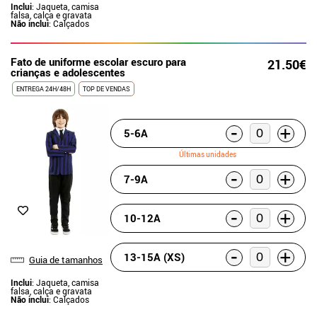
Inclui
: Jaqueta, camisa
falsa, calça e gravata
Não inclui
: Calçados
Fato de uniforme escolar escuro para
21.50€
crianças e adolescentes
ENTREGA 24H/48H
TOP DE VENDAS
-
+
5-6A
Últimas unidades
-
+
7-9A
-
+
10-12A
-
+
13-15A (XS)
Guia de tamanhos
Inclui
: Jaqueta, camisa
falsa, calça e gravata
Não inclui
: Calçados