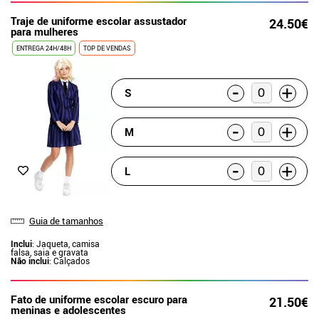
Traje de uniforme escolar assustador
24.50€
para mulheres
ENTREGA 24H/48H
TOP DE VENDAS
-
+
S
-
+
M
-
+
L
Guia de tamanhos
Inclui
: Jaqueta, camisa
falsa, saia e gravata
Não inclui
: Calçados
Fato de uniforme escolar escuro para
21.50€
meninas e adolescentes