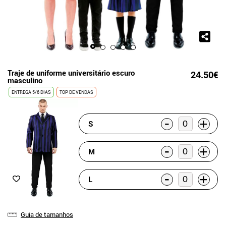
Traje de uniforme universitário escuro
24.50€
masculino
ENTREGA 5/6 DIAS
TOP DE VENDAS
-
+
S
-
+
M
-
+
L
Guia de tamanhos