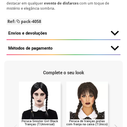
destacar em qualquer
evento de disfarces
com um toque de
mistério e elegância sombria.
Ref:
pack-4058
Envios e devoluções
Métodos de pagamento
Complete o seu look
Peruca Sinister Girl Black
Peruca de tranças pretas
Mão es
Tranças (T.Universal)
com franja na caixa (T.Único)
famíl