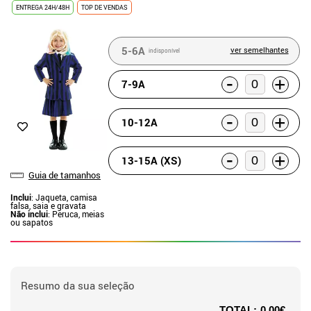
ENTREGA 24H/48H
TOP DE VENDAS
5-6A
ver semelhantes
indisponível
-
+
7-9A
-
+
10-12A
-
+
13-15A (XS)
Guia de tamanhos
Inclui
: Jaqueta, camisa
falsa, saia e gravata
Não inclui
: Peruca, meias
ou sapatos
Resumo da sua seleção
TOTAL:
0.00€