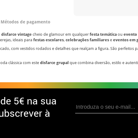
Métodos de pagamento
m
disfarce vintage
cheio de glamour em qualquer
festa temática
ou
evento 
erejas, ideais para
festas escolares
,
celebrações familiares
e
eventos em 
ticado, com vestidos rodados e detalhes que realçam a figura. São perfeitos 
da clássica com este
disfarce grupal
que combina diversão, estilo e autent
 de
5€ na sua
ubscrever à