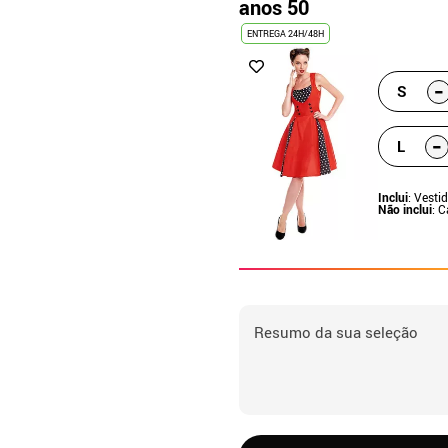
anos 50
ENTREGA 24H/48H
-
S
-
L
Inclui
: Vesti
Não inclui
: 
Resumo da sua seleção