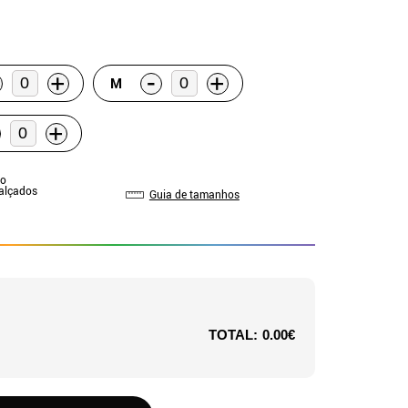
-
+
+
M
+
do
Calçados
Guia de tamanhos
TOTAL:
0.00€