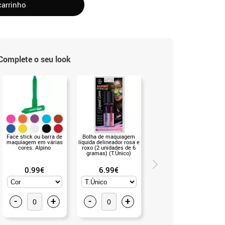
carrinho
Complete o seu look
Face stick ou barra de
Bolha de maquiagem
Sapato Sevillana com
maquiagem em várias
líquida delineador rosa e
salto de glitter dourado
cores. Alpino
roxo (2 unidades de 6
nos números de 22 a 41
gramas) (T.Único)
0.99€
6.99€
9.50€
-
+
-
+
-
+