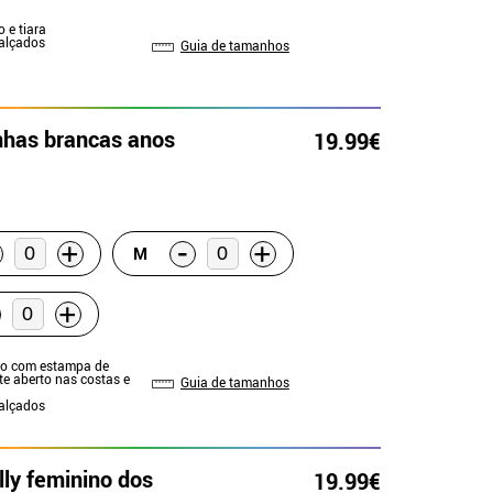
o e tiara
Calçados
Guia de tamanhos
inhas brancas anos
19.99€
-
+
+
M
+
ido com estampa de
te aberto nas costas e
Guia de tamanhos
Calçados
lly feminino dos
19.99€