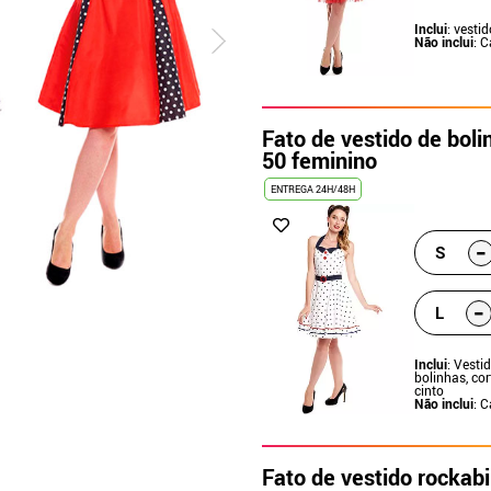
Inclui
: vestid
Não inclui
: 
Fato de vestido de bol
50 feminino
ENTREGA 24H/48H
-
S
-
L
Inclui
: Vest
bolinhas, cor
cinto
Não inclui
: 
Fato de vestido rockabi