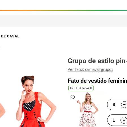
 DE CASAL
p
Grupo de estilo pin
Ver fatos carnaval grupos
Fato de vestido femini
ENTREGA 24H/48H
-
S
-
L