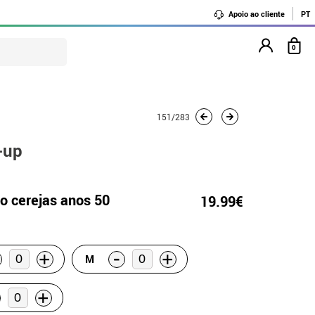
Apoio ao cliente
PT
0
151/283
-up
no cerejas anos 50
19.99€
-
+
+
M
+