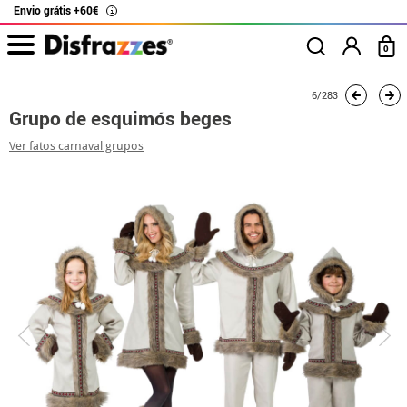
Envio grátis +60€
i
0
início
Fatos
Fatos de grupo
Grupo de esquimós beges
6/283
Grupo de esquimós beges
Ver fatos carnaval grupos