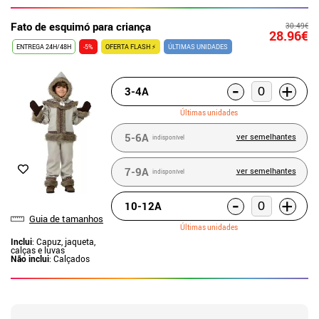
Fato de esquimó para criança
30.49€
28.96€
ENTREGA 24H/48H
-5%
OFERTA FLASH ⚡
ÚLTIMAS UNIDADES
-
+
3-4A
Últimas unidades
5-6A
ver semelhantes
indisponível
7-9A
ver semelhantes
indisponível
-
+
10-12A
Guia de tamanhos
Últimas unidades
Inclui
: Capuz, jaqueta,
calças e luvas
Não inclui
: Calçados