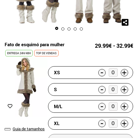
Fato de esquimó para mulher
29.99€ - 32.99€
ENTREGA 24H/48H
TOP DE VENDAS
-
+
XS
-
+
S
-
+
M/L
-
+
XL
Guia de tamanhos