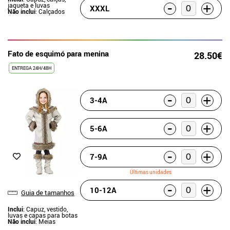
-
+
jaqueta e luvas
XXXL
Não inclui
: Calçados
Fato de esquimó para menina
28.50€
ENTREGA 24H/48H
-
+
3-4A
-
+
5-6A
-
+
7-9A
Últimas unidades
-
+
10-12A
Guia de tamanhos
Inclui
: Capuz, vestido,
luvas e capas para botas
Não inclui
: Meias