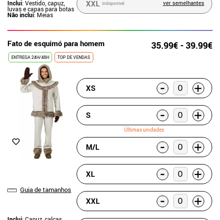
XXL
ver semelhantes
Inclui
: Vestido, capuz,
indisponível
luvas e capas para botas
Não inclui
: Meias
Fato de esquimó para homem
35.99€ - 39.99€
ENTREGA 24H/48H
TOP DE VENDAS
-
+
XS
-
+
S
Últimas unidades
-
+
M/L
-
+
XL
Guia de tamanhos
-
+
XXL
Inclui
: Capuz, calças,