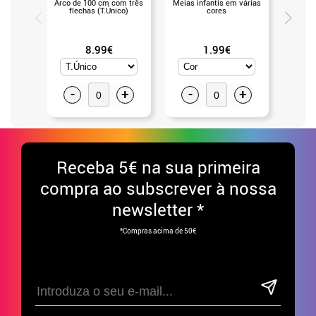
Arco de 100 cm com três
Meias infantis em várias
Lança i
flechas (T.Único)
cores
8.99€
1.99€
-
+
-
+
-
Receba
5€ na sua primeira
compra ao subscrever à nossa
newsletter *
*Compras acima de 50€